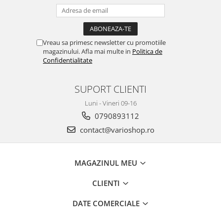
Umerase pentru haine si suporturi
Curatenie, Organizare si
Depozitare
Vreau sa primesc newsletter cu promotiile
Decoratiuni si petreceri
magazinului. Afla mai multe in
Politica de
Confidentialitate
Accesorii decorative
Ceasuri decorative
SUPORT CLIENTI
Crăciun 2025
Luni - Vineri 09-16
0790893112
contact@varioshop.ro
MAGAZINUL MEU
CLIENTI
DATE COMERCIALE