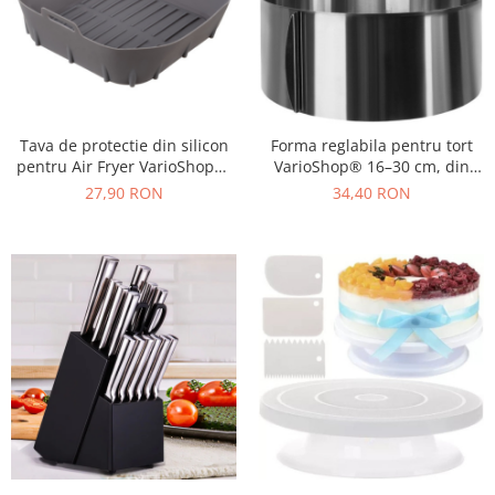
Tava de protectie din silicon
Forma reglabila pentru tort
pentru Air Fryer VarioShop®,
VarioShop® 16–30 cm, din
pentru friteuza, prajit, copt,
otel inoxidabil, margine cu
27,90 RON
34,40 RON
cos reutilizabil 20 x 20 cm,
cleme pentru prajituri, tarte si
ideal pentru gatit sanatos si
pandispan
curatare usoara, Gri