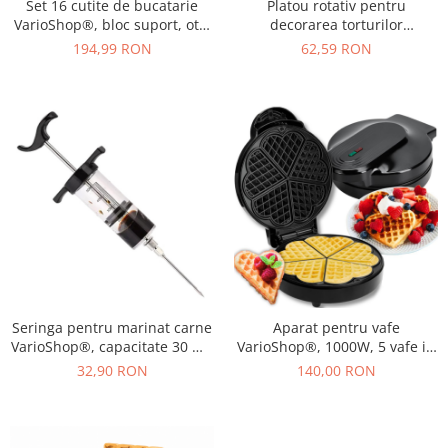
Set 16 cutite de bucatarie
Platou rotativ pentru
VarioShop®, bloc suport, otel
decorarea torturilor
inoxidabil, cutit de paine,
VarioShop®, 3 spatule, suport
194,99 RON
62,59 RON
cutite pentru carne si legume,
2 in 1 pentru decor si servire,
foarfeca, ascutitor, maner
baza detasabila, 28 cm, alb
ergonomic, rezistenta
ridicata, argintiu
Seringa pentru marinat carne
Aparat pentru vafe
VarioShop®, capacitate 30 ml,
VarioShop®, 1000W, 5 vafe in
ideal pentru orice bucatarie,
forma de inima, invelis
32,90 RON
140,00 RON
otel inoxidabil, plastic, 14 cm,
antiaderent, incalzire rapida,
Negru
indicator luminos, negru,
26.5x20x10 cm