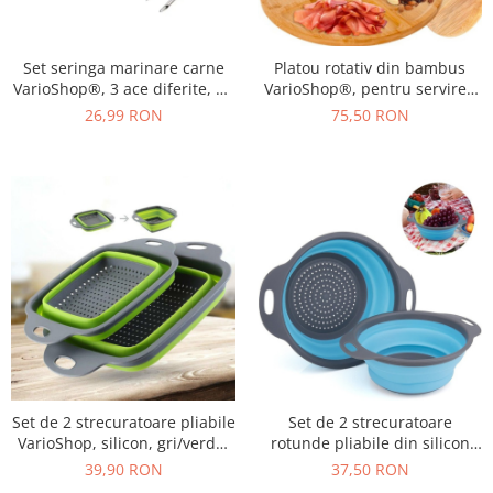
Set seringa marinare carne
Platou rotativ din bambus
VarioShop®, 3 ace diferite, 30
VarioShop®, pentru servirea
ml, inox, 22 cm, Transparent /
gustarilor, aperitivelor si
26,99 RON
75,50 RON
Rosu
deserturilor, servire eleganta
cu 5 compartimente, 33 x 4
cm, Bej
Set de 2 strecuratoare pliabile
Set de 2 strecuratoare
VarioShop, silicon, gri/verde,
rotunde pliabile din silicon
29x22cm si 24.5x18.5 cm
VarioShop®, design inteligent
39,90 RON
37,50 RON
si economisitor de spatiu,