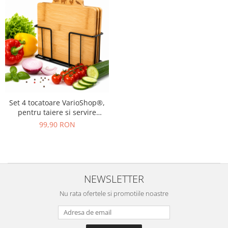
Set 4 tocatoare VarioShop®,
pentru taiere si servire
alimente, din bambus, cu
99,90 RON
marcaje dedicate si suport
metalic, 28 x 20 x 1,2 cm,
natur
NEWSLETTER
Nu rata ofertele si promotiile noastre