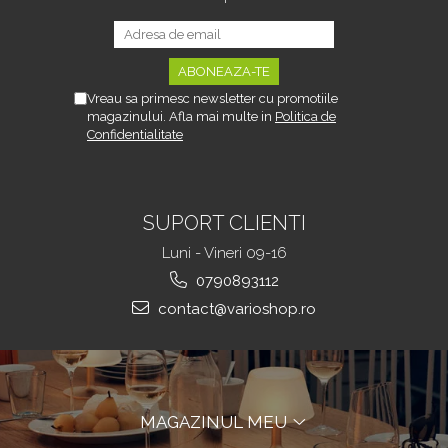
Decoratiuni Si Petreceri
Accesorii decorative
Ceasuri decorative
Crăciun 2025
Vreau sa primesc newsletter cu promotiile
magazinului. Afla mai multe in
Politica de
Confidentialitate
SUPORT CLIENTI
Luni - Vineri 09-16
0790893112
contact@varioshop.ro
MAGAZINUL MEU