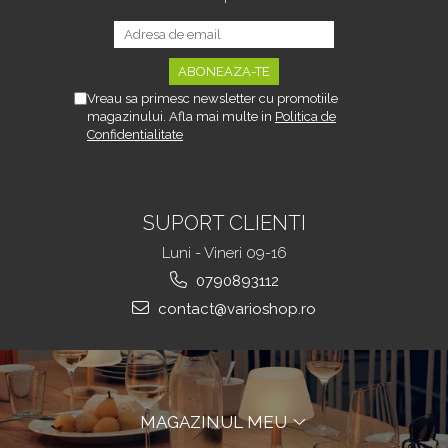
Decoratiuni Si Petreceri
Accesorii decorative
Ceasuri decorative
Crăciun 2025
Vreau sa primesc newsletter cu promotiile
magazinului. Afla mai multe in
Politica de
Confidentialitate
SUPORT CLIENTI
Luni - Vineri 09-16
0790893112
contact@varioshop.ro
MAGAZINUL MEU