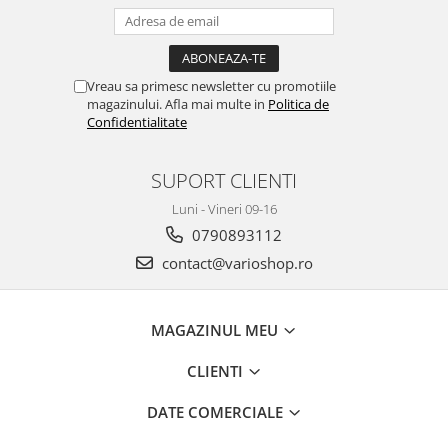
Umerase pentru haine si suporturi
Curatenie, Organizare si
Depozitare
Vreau sa primesc newsletter cu promotiile
Decoratiuni si petreceri
magazinului. Afla mai multe in
Politica de
Confidentialitate
Accesorii decorative
Ceasuri decorative
SUPORT CLIENTI
Crăciun 2025
Luni - Vineri 09-16
0790893112
contact@varioshop.ro
MAGAZINUL MEU
CLIENTI
DATE COMERCIALE