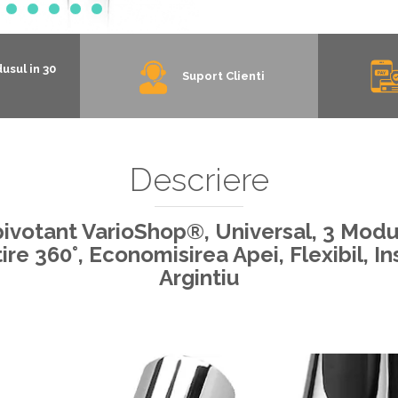
usul in 30
Suport Clienti
Descriere
pivotant VarioShop®, Universal, 3 Modur
ire 360°, Economisirea Apei, Flexibil, I
Argintiu