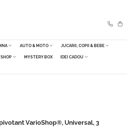
DINA
AUTO & MOTO
JUCARII, COPII & BEBE
TSHOP
MYSTERY BOX
IDEI CADOU
pivotant VarioShop®, Universal, 3