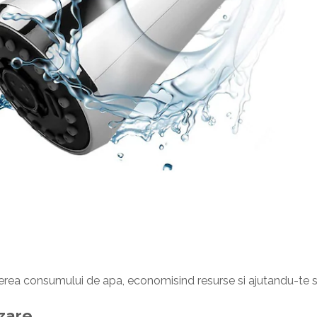
erea consumului de apa, economisind resurse si ajutandu-te sa r
izare