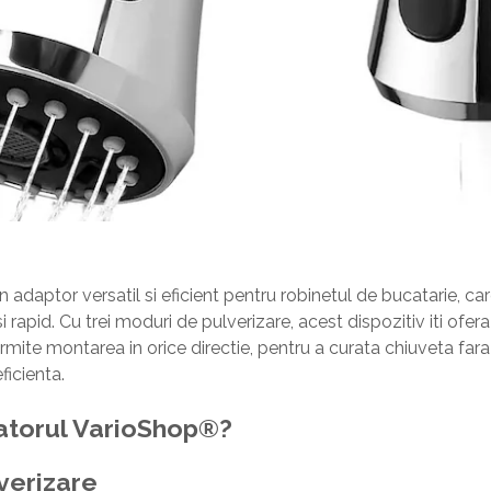
adaptor versatil si eficient pentru robinetul de bucatarie, care
rapid. Cu trei moduri de pulverizare, acest dispozitiv iti ofera fle
rmite montarea in orice directie, pentru a curata chiuveta far
ficienta.
ratorul VarioShop®?
verizare