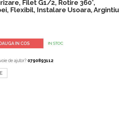
izare, Filet G1/2, Rotire 360°,
i, Flexibil, Instalare Usoara, Argintiu
DAUGA IN COS
IN STOC
voie de ajutor?
0790893112
E