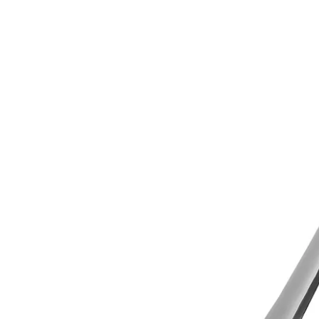
Decoratiuni Si Petreceri
Accesorii decorative
Ceasuri decorative
Crăciun 2025