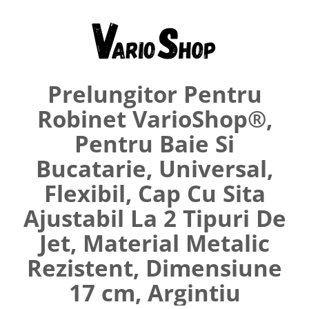
Umerase pentru haine si suporturi
Curatenie, Organizare si
Depozitare
Decoratiuni si petreceri
Prelungitor Pentru
Accesorii decorative
Ceasuri decorative
Robinet VarioShop®,
Crăciun 2025
Pentru Baie Si
Bucatarie, Universal,
Flexibil, Cap Cu Sita
Ajustabil La 2 Tipuri De
Jet, Material Metalic
Rezistent, Dimensiune
17 cm, Argintiu