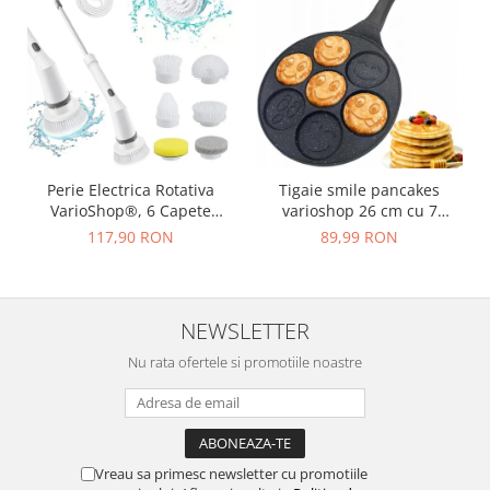
Perie Electrica Rotativa
Tigaie smile pancakes
VarioShop®, 6 Capete
varioshop 26 cm cu 7
Inlocuibile, pentru Zone
forme, strat ceramic
117,90 RON
89,99 RON
Inaccesibile, Maner
antiaderent, compatibila
Extensibil, Baterie
inductie, gaz, electric si
Reincarcabila, Rezistenta la
vitroceramic, negru
Apa, Alb
NEWSLETTER
Nu rata ofertele si promotiile noastre
Vreau sa primesc newsletter cu promotiile