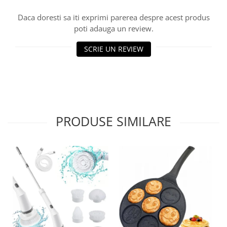
Umerase pentru haine si suporturi
Daca doresti sa iti exprimi parerea despre acest produs
Curatenie, Organizare si
poti adauga un review.
Depozitare
Decoratiuni si petreceri
SCRIE UN REVIEW
Accesorii decorative
Ceasuri decorative
Crăciun 2025
PRODUSE SIMILARE