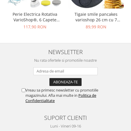
Perie Electrica Rotativa
Tigaie smile pancakes
VarioShop®, 6 Capete
varioshop 26 cm cu 7
Inlocuibile, pentru Zone
forme, strat ceramic
117,90 RON
89,99 RON
Inaccesibile, Maner
antiaderent, compatibila
Extensibil, Baterie
inductie, gaz, electric si
Reincarcabila, Rezistenta la
vitroceramic, negru
Apa, Alb
NEWSLETTER
Nu rata ofertele si promotiile noastre
Vreau sa primesc newsletter cu promotiile
magazinului. Afla mai multe in
Politica de
Confidentialitate
SUPORT CLIENTI
Luni - Vineri 09-16