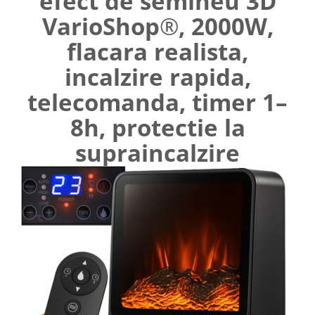
efect de semineu 3D
Umerase pentru haine si suporturi
VarioShop
®
, 2000W,
Curatenie, Organizare si
flacara realista,
Depozitare
Decoratiuni si petreceri
incalzire rapida,
Accesorii decorative
telecomanda, timer 1–
Ceasuri decorative
8h, protectie la
Crăciun 2025
supraincalzire