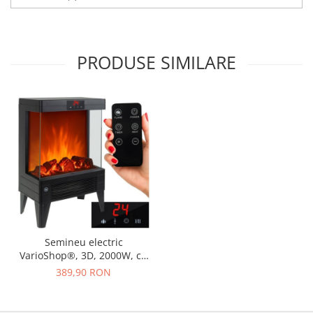
PRODUSE SIMILARE
Semineu electric
VarioShop®, 3D, 2000W, cu
efect de foc realist,
389,90 RON
telecomanda, panou LED,
protectie la supraincalzire,
temporizator 12h, negru