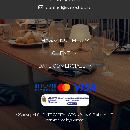
Decoratiuni Si Petreceri
contact@varioshop.ro
Accesorii decorative
Ceasuri decorative
Crăciun 2025
MAGAZINUL MEU
CLIENTI
DATE COMERCIALE
©Copyright SL ELITE CAPITAL GROUP 2026
Platforma E-
commerce by Gomag