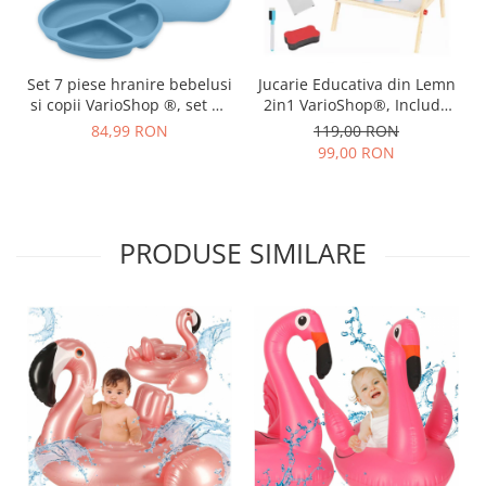
Set 7 piese hranire bebelusi
Jucarie Educativa din Lemn
si copii VarioShop ®, set de
2in1 VarioShop®, Include
diversificare din silicon fara
Tabla Magnetica cu Marker
84,99 RON
119,00 RON
BPA, fara alergeni, bol,
si Tabla de Scris cu 5 Crete
99,00 RON
cana, lingurita, furculita,
Colorate, Include Burete,
bavetica, Albastru
Marker, Spatiu Pentru
Accesorii, Abac, Lemn
Natural, Inaltime 66cm
PRODUSE SIMILARE