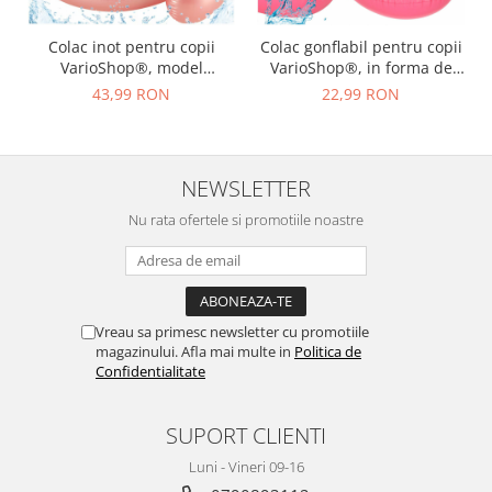
Colac inot pentru copii
Colac gonflabil pentru copii
VarioShop®, model
VarioShop®, in forma de
flamingo, diametru 60 cm,
flamingo, jucarie din PVC,
43,99 RON
22,99 RON
din PVC durabil, cu orificii
cu aripioare laterale ca
pentru picioare, design
manere si gauri pentru
atragator, ideala pentru
picioare, ideal pentru
joaca, relaxare, invatarea
piscina, mare sau lac, Roz
NEWSLETTER
inotului, Roz
Nu rata ofertele si promotiile noastre
Vreau sa primesc newsletter cu promotiile
magazinului. Afla mai multe in
Politica de
Confidentialitate
SUPORT CLIENTI
Luni - Vineri 09-16