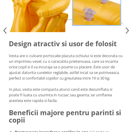
Design atractiv si usor de folosit
Vesta are o culoare portocalie placuta ochiului si este decorata cu
un imprimeu vesel, cu o caracatita prietenoasa, care va incanta
orice copil si il va incuraja sa o poarte cu placere. Este usor de
ajustat datorita curelelor reglabile, astfel incat sa se potriveasca
perfect si confortabil copiilor cu greutatea intre 19 si 30 kg.
In plus, vesta este compacta atunci cand este dezumflata si
poate fi luata cu usurinta in rucsac sau geanta, iar umflarea
acesteia este rapida si facila.
Beneficii majore pentru parinti si
copii
Promoveaza increderea copiilor in apa
si ii ajuta sa