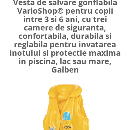
Vesta de salvare gonflabila
Umerase pentru haine si suporturi
VarioShop® pentru copii
Curatenie, Organizare si
intre 3 si 6 ani, cu trei
Depozitare
camere de siguranta,
Decoratiuni si petreceri
confortabila, durabila si
Accesorii decorative
reglabila pentru invatarea
Ceasuri decorative
inotului si protectie maxima
Crăciun 2025
in piscina, lac sau mare,
Galben