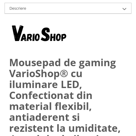
Umerase pentru haine si suporturi
Descriere
Curatenie, Organizare si
Depozitare
Decoratiuni si petreceri
Accesorii decorative
Ceasuri decorative
Crăciun 2025
Mousepad de gaming
VarioShop® cu
iluminare LED,
Confectionat din
material flexibil,
antiaderent si
rezistent la umiditate,