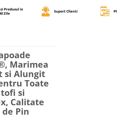
zi Produsul in
Suport Clienti
Pl
30 Zile
lapoade
p®, Marimea
t si Alungit
Pentru Toate
tofi si
x, Calitate
de Pin