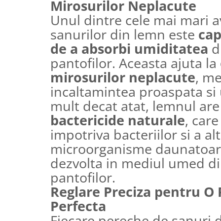
Mirosurilor Neplacute
Unul dintre cele mai mari a
sanurilor din lemn este
cap
de a absorbi umiditatea
di
pantofilor. Aceasta ajuta la
mirosurilor neplacute
, m
incaltamintea proaspata si 
mult decat atat, lemnul ar
bactericide naturale
, car
impotriva bacteriilor si a al
microorganisme daunatoare
dezvolta in mediul umed din
pantofilor.
Reglare Preciza pentru O 
Perfecta
Fiecare pereche de sanuri 