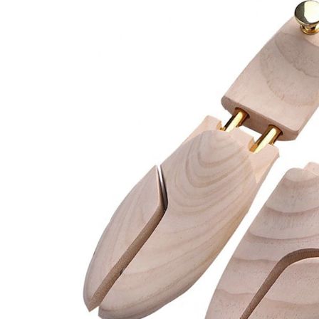
Umerase pentru haine si suporturi
Curatenie, Organizare si
Depozitare
Decoratiuni si petreceri
Accesorii decorative
Ceasuri decorative
Crăciun 2025