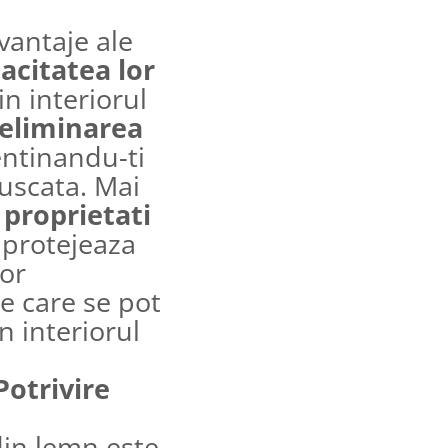
vantaje ale
acitatea lor
n interiorul
eliminarea
entinandu-ti
uscata. Mai
e
proprietati
e protejeaza
tor
 care se pot
 interiorul
Potrivire
din lemn este