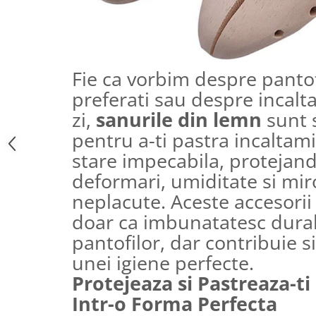
Fie ca vorbim despre pantof
preferati sau despre incalt
zi,
sanurile din lemn
sunt s
pentru a-ti pastra incaltami
stare impecabila, protejand
deformari, umiditate si mir
neplacute. Aceste accesorii
doar ca imbunatatesc durab
pantofilor, dar contribuie s
unei igiene perfecte.
Protejeaza si Pastreaza-t
Intr-o Forma Perfecta