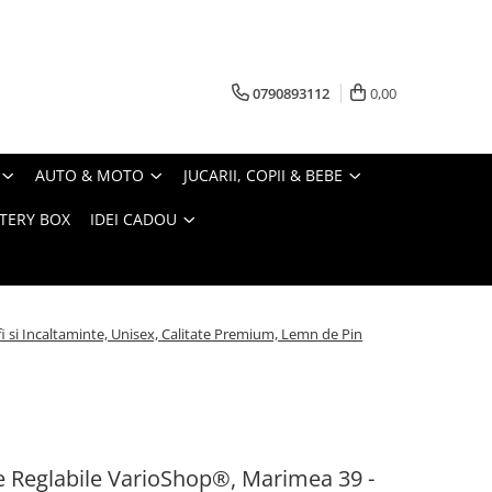
0790893112
0,00
AUTO & MOTO
JUCARII, COPII & BEBE
TERY BOX
IDEI CADOU
i si Incaltaminte, Unisex, Calitate Premium, Lemn de Pin
e Reglabile VarioShop®, Marimea 39 -