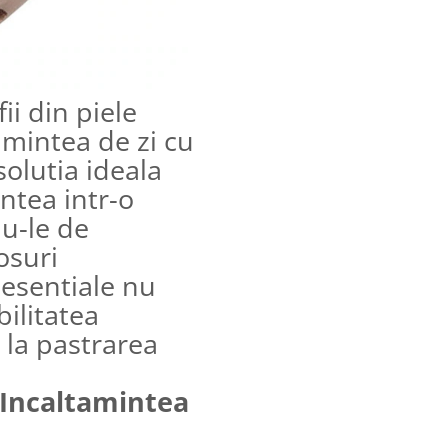
ii din piele
amintea de zi cu
olutia ideala
ntea intr-o
u-le de
osuri
 esentiale nu
ilitatea
i la pastrarea
i Incaltamintea