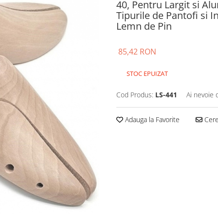
40, Pentru Largit si Al
Tipurile de Pantofi si 
Lemn de Pin
85,42 RON
STOC EPUIZAT
Cod Produs:
LS-441
Ai nevoie 
Adauga la Favorite
Cere 