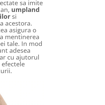
ectate sa imite
man,
umpland
ilor
si
a acestora.
tea asigura o
 la mentinerea
tei tale. In mod
sunt adesea
ar cu ajutorul
 efectele
urii.