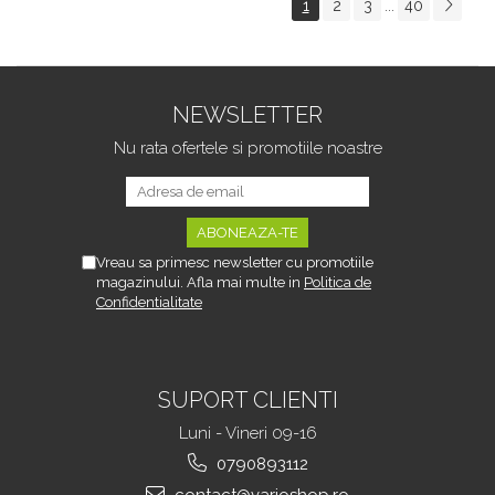
1
2
3
40
...
Tipurile de Pantofi,
sau Portbagajului,
Unisex, Calitate Premium,
Fereastra Observare,
Material Plastic + Cupru
Sectiuni Laterale tip
Metalic, G
Hamac, Antialunecare, I
NEWSLETTER
Nu rata ofertele si promotiile noastre
Vreau sa primesc newsletter cu promotiile
magazinului. Afla mai multe in
Politica de
Confidentialitate
SUPORT CLIENTI
Luni - Vineri 09-16
0790893112