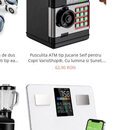
a de dus
Pusculita ATM tip Jucarie Seif pentru
i tip easy
Copii VarioShop®, Cu lumina si Sunet,
ru 24 mm,
Deschidere cu Pin, cu Intrare pentru Bani
62,90 RON
si Monede, 19 x 13 x 13 cm, Negru