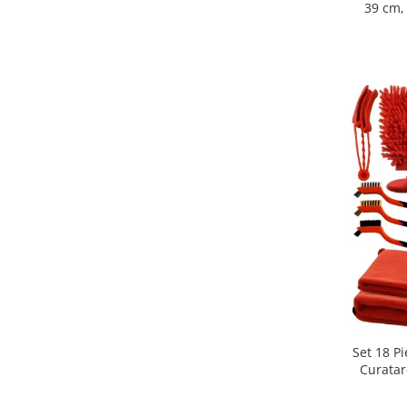
39 cm,
calda,
decorat
Set 18 P
Curatare
Pentru B
Lavete P