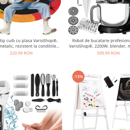
tip cuib cu plasa VarioShop®,
Robot de bucatarie profesiona
etalic, rezistent la conditiile
VarioShop®, 2200W, blender, 
ogice, diametru 110 cm, sarcina
tocat carne si mixer cu bol 6.2 L
220,99 RON
599,99 RON
axima 150 kg, Multicolor
incluse, Negru
-13%