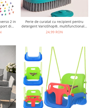
verso 2 in
Perie de curatat cu recipient pentru
uport din
detergent VarioShop®, multifunctionala,
ccesorii
distribuirea controlata a lichidului,
N
24,99 RON
cm
plastic si silicon, 11.5 x 5.5 cm, Albastru