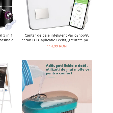
l 3 in 1
Cantar de baie inteligent VarioShop®,
masina de
ecran LCD, aplicatie Feelfit, greutate pana
, accesorii
la 226 kg, BMI, grasime corporala, masa
114,99 RON
musculara si apa corporala, 30x30 cm,
alb