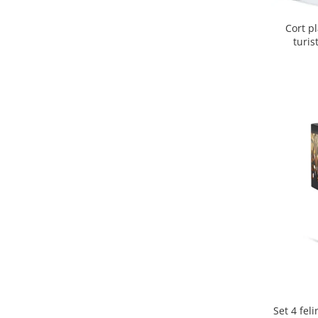
Cort p
turis
protectie 
Set 4 fel