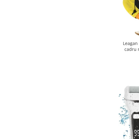
Leagan 
cadru m
meteorol
m