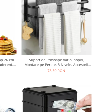
hop 26 cm
Suport de Prosoape VarioShop®,
aderent,
Montare pe Perete, 3 Nivele, Accesorii
ctric si
Instalare, Rezistent la Apa si Rugina,
78,50 RON
Aluminiu, 49 x 24 cm, Negru