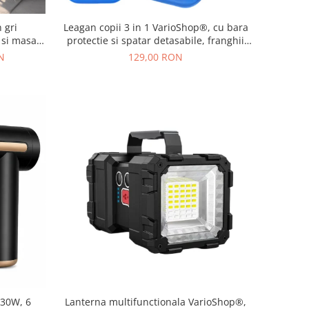
 gri
Leagan copii 3 in 1 VarioShop®, cu bara
 si masa,
protectie si spatar detasabile, franghii
ign modern
reglabile 120-150 cm, antiderapant,
N
129,00 RON
pentru interior si gradina, albastru/verde
 30W, 6
Lanterna multifunctionala VarioShop®,