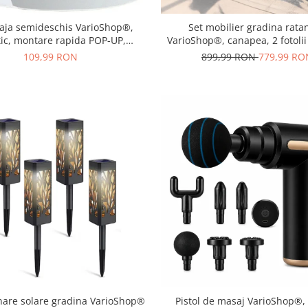
laja semideschis VarioShop®,
Set mobilier gradina ratan
tic, montare rapida POP-UP,
VarioShop®, canapea, 2 fotolii
UV si rezistent la vant, 220 x 120
pentru terasa si exterior, des
109,99 RON
899,99 RON
779,99 RO
x 90 cm, Alb/Turcoaz
inare solare gradina VarioShop®
Pistol de masaj VarioShop®,