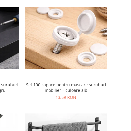
 șuruburi
Set 100 capace pentru mascare șuruburi
gru
mobilier – culoare alb
13,59 RON