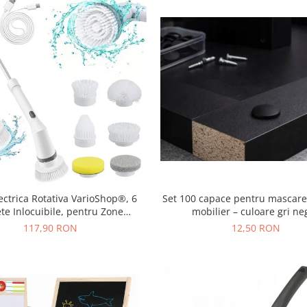
lectrica Rotativa VarioShop®, 6
Set 100 capace pentru mascare
te Inlocuibile, pentru Zone
mobilier – culoare gri ne
bile, Maner Extensibil, Baterie
117,90 RON
12,50 RON
cabila, Rezistenta la Apa, Alb