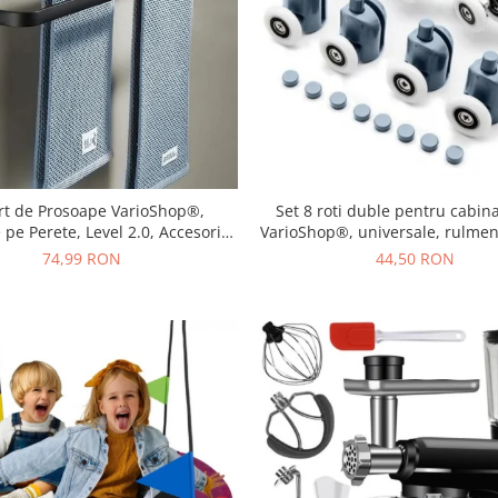
rt de Prosoape VarioShop®,
Set 8 roti duble pentru cabin
pe Perete, Level 2.0, Accesorii
VarioShop®, universale, rulment
re, Rezistent la Apa si Rugina,
move, opritori inclusi, diamet
74,99 RON
44,50 RON
Aluminiu, 60 cm, Negru
Gri