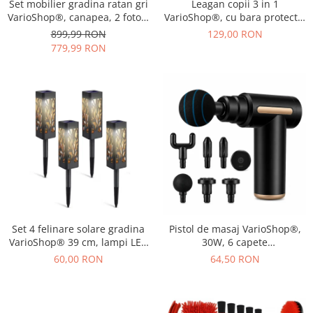
Set mobilier gradina ratan gri
Leagan copii 3 in 1
VarioShop®, canapea, 2 fotolii
VarioShop®, cu bara protectie
si masa, pentru terasa si
si spatar detasabile, franghii
899,99 RON
129,00 RON
exterior, design modern
reglabile 120-150 cm,
779,99 RON
antiderapant, pentru interior
si gradina, albastru/verde
Set 4 felinare solare gradina
Pistol de masaj VarioShop®,
VarioShop® 39 cm, lampi LED
30W, 6 capete
exterior cu lumina calda,
interschimbabile, 6 trepte
60,00 RON
64,50 RON
impermeabile IP44, iluminat
intensitate, 1800-3200 RPM,
decorativ pentru alei, curte si
baterie 1000 mAh, USB Type-
terasa
C, pentru recuperare
musculara si relaxare