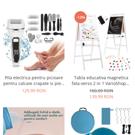
mixer cu bol 6.2 L, accesorii
corporala, masa musculara si
incluse, Negru
apa corporala, 30x30 cm, alb
-13%
Pila electrica pentru picioare
Tabla educativa magnetica
pentru calcaie crapate si piele
fata-verso 2 in 1 VarioShop®,
uscata, rezistent la apa,
pentru copii, suport din lemn,
129,99 RON
160,00 RON
baterie durabila, ecran LCD,
cu litere magnetice si
139,99 RON
Incarcare USB, Set cu
accesorii incluse, 43 x 32 x
accesorii incluse, 2000rpm,
115 cm
Alb