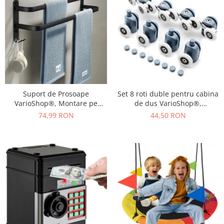
Umerase pentru haine si suporturi
Curatenie, Organizare si
Depozitare
Decoratiuni si petreceri
Accesorii decorative
Ceasuri decorative
Crăciun 2025
Suport de Prosoape
Set 8 roti duble pentru cabina
VarioShop®, Montare pe
de dus VarioShop®,
Perete, Level 2.0, Accesorii
universale, rulmenti tip easy
74,99 RON
44,50 RON
Instalare, Rezistent la Apa si
move, opritori inclusi,
Rugina, Aluminiu, 60 cm,
diametru 24 mm, Gri
Negru