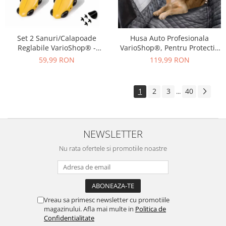
Set 2 Sanuri/Calapoade
Husa Auto Profesionala
Reglabile VarioShop® -
VarioShop®, Pentru Protectie
Marimea 39-43, Pentru Largit
si Transport Animale, Caini si
59,99 RON
119,99 RON
si Alungit Pantofi,
Pisici Destinata Banchetei
Universal/Pentru Toate
Auto sau Portbagajului,
Tipurile de Pantofi, Unisex,
Fereastra Observare, Sectiuni
1
2
3
40
...
Calitate Premium, Material
Laterale tip Hamac,
Plastic + Cupru Metalic, G
Antialunecare, I
NEWSLETTER
Nu rata ofertele si promotiile noastre
Vreau sa primesc newsletter cu promotiile
magazinului. Afla mai multe in
Politica de
Confidentialitate