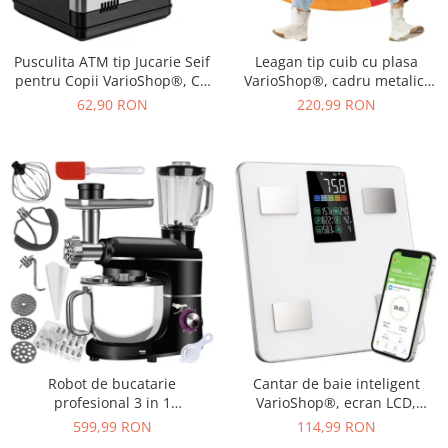
Pusculita ATM tip Jucarie Seif
Leagan tip cuib cu plasa
pentru Copii VarioShop®, Cu
VarioShop®, cadru metalic,
lumina si Sunet, Deschidere
rezistent la conditiile
62,90 RON
220,99 RON
cu Pin, cu Intrare pentru Bani
meteorologice, diametru 110
si Monede, 19 x 13 x 13 cm,
cm, sarcina maxima 150 kg,
Negru
Multicolor
Robot de bucatarie
Cantar de baie inteligent
profesional 3 in 1
VarioShop®, ecran LCD,
VarioShop®, 2200W, blender,
aplicatie Feelfit, greutate pana
599,99 RON
114,99 RON
masina de tocat carne si
la 226 kg, BMI, grasime