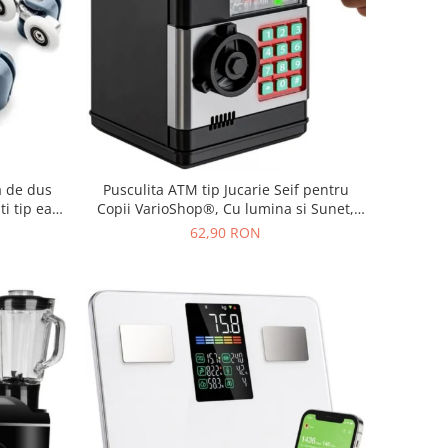
a de dus
Pusculita ATM tip Jucarie Seif pentru
i tip easy
Copii VarioShop®, Cu lumina si Sunet,
ru 24 mm,
Deschidere cu Pin, cu Intrare pentru Bani
62,90 RON
si Monede, 19 x 13 x 13 cm, Negru