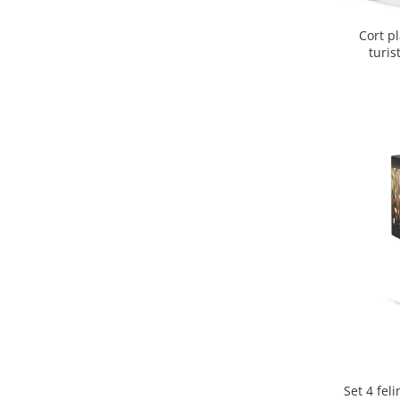
Cort p
turis
protectie 
Set 4 fel