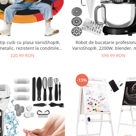
tip cuib cu plasa VarioShop®,
Robot de bucatarie profesiona
etalic, rezistent la conditiile
VarioShop®, 2200W, blender, 
ogice, diametru 110 cm, sarcina
tocat carne si mixer cu bol 6.2 L
220,99 RON
599,99 RON
axima 150 kg, Multicolor
incluse, Negru
-13%