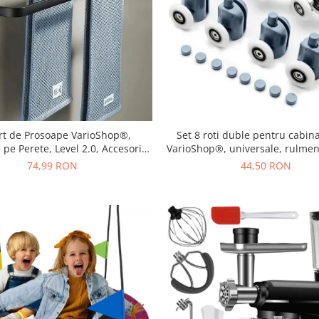
rt de Prosoape VarioShop®,
Set 8 roti duble pentru cabin
pe Perete, Level 2.0, Accesorii
VarioShop®, universale, rulment
re, Rezistent la Apa si Rugina,
move, opritori inclusi, diamet
74,99 RON
44,50 RON
Aluminiu, 60 cm, Negru
Gri