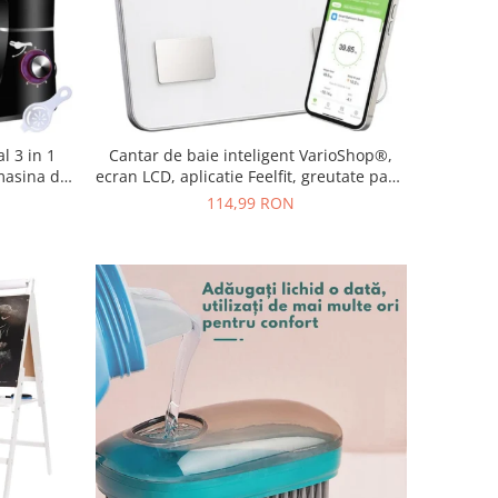
l 3 in 1
Cantar de baie inteligent VarioShop®,
masina de
ecran LCD, aplicatie Feelfit, greutate pana
, accesorii
la 226 kg, BMI, grasime corporala, masa
114,99 RON
musculara si apa corporala, 30x30 cm,
alb