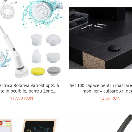
lectrica Rotativa VarioShop®, 6
Set 100 capace pentru mascare
te Inlocuibile, pentru Zone
mobilier – culoare gri ne
bile, Maner Extensibil, Baterie
117,90 RON
12,50 RON
cabila, Rezistenta la Apa, Alb