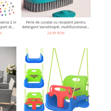
verso 2 in
Perie de curatat cu recipient pentru
uport din
detergent VarioShop®, multifunctionala,
ccesorii
distribuirea controlata a lichidului,
N
24,99 RON
cm
plastic si silicon, 11.5 x 5.5 cm, Albastru