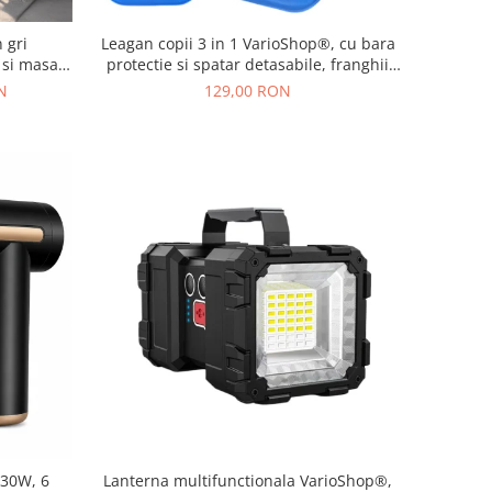
 gri
Leagan copii 3 in 1 VarioShop®, cu bara
 si masa,
protectie si spatar detasabile, franghii
ign modern
reglabile 120-150 cm, antiderapant,
N
129,00 RON
pentru interior si gradina, albastru/verde
 30W, 6
Lanterna multifunctionala VarioShop®,