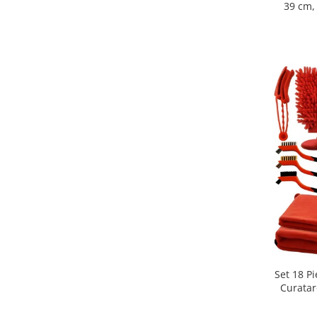
39 cm,
calda,
decorat
Set 18 P
Curatare
Pentru B
Lavete P