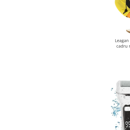
Leagan 
cadru m
meteorol
m