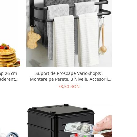
hop 26 cm
Suport de Prosoape VarioShop®,
aderent,
Montare pe Perete, 3 Nivele, Accesorii
ctric si
Instalare, Rezistent la Apa si Rugina,
78,50 RON
Aluminiu, 49 x 24 cm, Negru