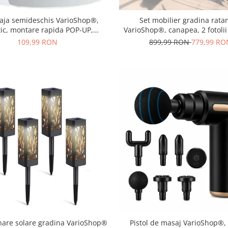
laja semideschis VarioShop®,
Set mobilier gradina ratan
tic, montare rapida POP-UP,
VarioShop®, canapea, 2 fotolii
UV si rezistent la vant, 220 x 120
pentru terasa si exterior, des
109,99 RON
899,99 RON
779,99 RO
x 90 cm, Alb/Turcoaz
inare solare gradina VarioShop®
Pistol de masaj VarioShop®,