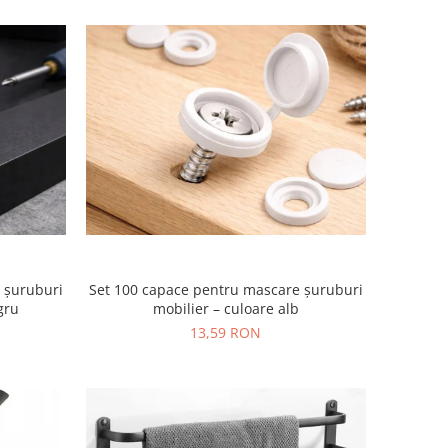
 șuruburi
Set 100 capace pentru mascare șuruburi
gru
mobilier – culoare alb
13,59 RON