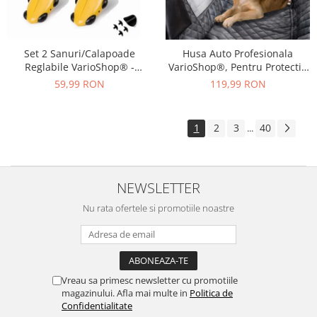
Set 2 Sanuri/Calapoade
Husa Auto Profesionala
Reglabile VarioShop® -
VarioShop®, Pentru Protectie
Marimea 39-43, Pentru Largit
si Transport Animale, Caini si
59,99 RON
119,99 RON
si Alungit Pantofi,
Pisici Destinata Banchetei
Universal/Pentru Toate
Auto sau Portbagajului,
Tipurile de Pantofi, Unisex,
Fereastra Observare, Sectiuni
1
2
3
40
...
Calitate Premium, Material
Laterale tip Hamac,
Plastic + Cupru Metalic, G
Antialunecare, I
NEWSLETTER
Nu rata ofertele si promotiile noastre
Vreau sa primesc newsletter cu promotiile
magazinului. Afla mai multe in
Politica de
Confidentialitate