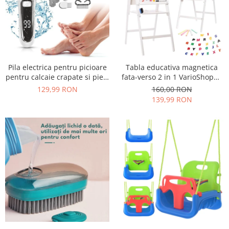
Pila electrica pentru picioare
Tabla educativa magnetica
pentru calcaie crapate si piele
fata-verso 2 in 1 VarioShop®,
uscata, rezistent la apa,
pentru copii, suport din lemn,
129,99 RON
160,00 RON
baterie durabila, ecran LCD,
cu litere magnetice si
139,99 RON
Incarcare USB, Set cu
accesorii incluse, 43 x 32 x
accesorii incluse, 2000rpm,
115 cm
Alb