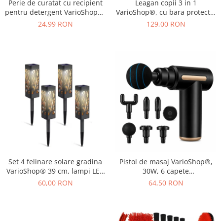
Perie de curatat cu recipient
Leagan copii 3 in 1
pentru detergent VarioShop®,
VarioShop®, cu bara protectie
multifunctionala, distribuirea
si spatar detasabile, franghii
24,99 RON
129,00 RON
controlata a lichidului, plastic
reglabile 120-150 cm,
si silicon, 11.5 x 5.5 cm,
antiderapant, pentru interior
Albastru
si gradina, albastru/verde
Set 4 felinare solare gradina
Pistol de masaj VarioShop®,
VarioShop® 39 cm, lampi LED
30W, 6 capete
exterior cu lumina calda,
interschimbabile, 6 trepte
60,00 RON
64,50 RON
impermeabile IP44, iluminat
intensitate, 1800-3200 RPM,
decorativ pentru alei, curte si
baterie 1000 mAh, USB Type-
terasa
C, pentru recuperare
musculara si relaxare