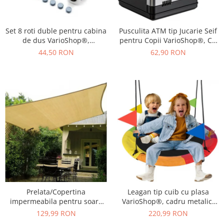
Set 8 roti duble pentru cabina
Pusculita ATM tip Jucarie Seif
de dus VarioShop®,
pentru Copii VarioShop®, Cu
universale, rulmenti tip easy
lumina si Sunet, Deschidere
44,50 RON
62,90 RON
move, opritori inclusi,
cu Pin, cu Intrare pentru Bani
diametru 24 mm, Gri
si Monede, 19 x 13 x 13 cm,
Negru
Prelata/Copertina
Leagan tip cuib cu plasa
impermeabila pentru soare
VarioShop®, cadru metalic,
VarioShop®, cu protectie UV,
rezistent la conditiile
129,99 RON
220,99 RON
pentru gradina, terasa,
meteorologice, diametru 110