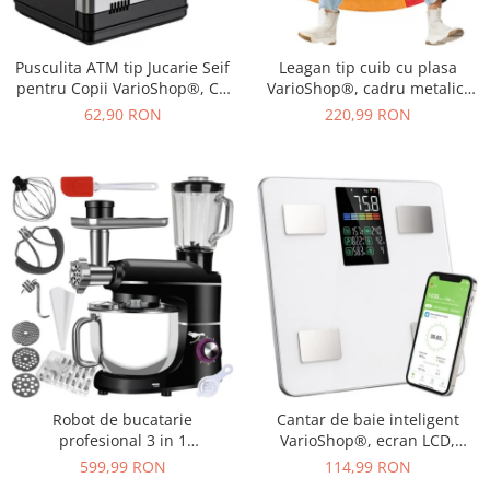
Pusculita ATM tip Jucarie Seif
Leagan tip cuib cu plasa
pentru Copii VarioShop®, Cu
VarioShop®, cadru metalic,
lumina si Sunet, Deschidere
rezistent la conditiile
62,90 RON
220,99 RON
cu Pin, cu Intrare pentru Bani
meteorologice, diametru 110
si Monede, 19 x 13 x 13 cm,
cm, sarcina maxima 150 kg,
Negru
Multicolor
Robot de bucatarie
Cantar de baie inteligent
profesional 3 in 1
VarioShop®, ecran LCD,
VarioShop®, 2200W, blender,
aplicatie Feelfit, greutate pana
599,99 RON
114,99 RON
masina de tocat carne si
la 226 kg, BMI, grasime