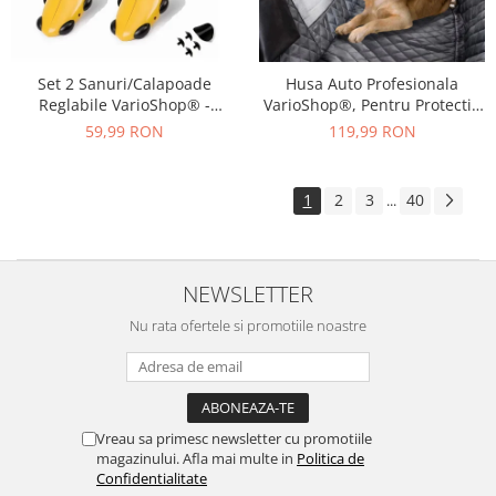
Set 2 Sanuri/Calapoade
Husa Auto Profesionala
Reglabile VarioShop® -
VarioShop®, Pentru Protectie
Marimea 39-43, Pentru Largit
si Transport Animale, Caini si
59,99 RON
119,99 RON
si Alungit Pantofi,
Pisici Destinata Banchetei
Universal/Pentru Toate
Auto sau Portbagajului,
Tipurile de Pantofi, Unisex,
Fereastra Observare, Sectiuni
1
2
3
40
...
Calitate Premium, Material
Laterale tip Hamac,
Plastic + Cupru Metalic, G
Antialunecare, I
NEWSLETTER
Nu rata ofertele si promotiile noastre
Vreau sa primesc newsletter cu promotiile
magazinului. Afla mai multe in
Politica de
Confidentialitate