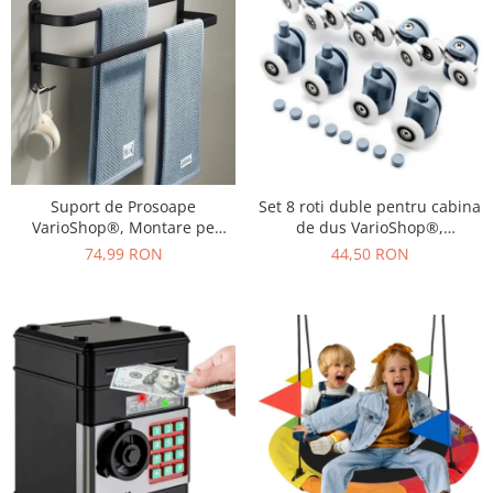
Umerase pentru haine si suporturi
Curatenie, Organizare si
Depozitare
Decoratiuni si petreceri
Accesorii decorative
Ceasuri decorative
Crăciun 2025
Suport de Prosoape
Set 8 roti duble pentru cabina
VarioShop®, Montare pe
de dus VarioShop®,
Perete, Level 2.0, Accesorii
universale, rulmenti tip easy
74,99 RON
44,50 RON
Instalare, Rezistent la Apa si
move, opritori inclusi,
Rugina, Aluminiu, 60 cm,
diametru 24 mm, Gri
Negru