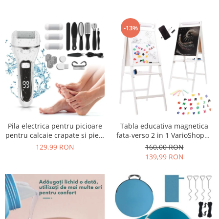
mixer cu bol 6.2 L, accesorii
corporala, masa musculara si
incluse, Negru
apa corporala, 30x30 cm, alb
-13%
Pila electrica pentru picioare
Tabla educativa magnetica
pentru calcaie crapate si piele
fata-verso 2 in 1 VarioShop®,
uscata, rezistent la apa,
pentru copii, suport din lemn,
129,99 RON
160,00 RON
baterie durabila, ecran LCD,
cu litere magnetice si
139,99 RON
Incarcare USB, Set cu
accesorii incluse, 43 x 32 x
accesorii incluse, 2000rpm,
115 cm
Alb