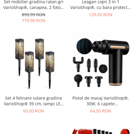
Set mobilier gradina ratan gri
Leagan copii 3 in 1
VarioShop®, canapea, 2 fotolii
VarioShop®, cu bara protectie
si masa, pentru terasa si
si spatar detasabile, franghii
899,99 RON
129,00 RON
exterior, design modern
reglabile 120-150 cm,
779,99 RON
antiderapant, pentru interior
si gradina, albastru/verde
Set 4 felinare solare gradina
Pistol de masaj VarioShop®,
VarioShop® 39 cm, lampi LED
30W, 6 capete
exterior cu lumina calda,
interschimbabile, 6 trepte
60,00 RON
64,50 RON
impermeabile IP44, iluminat
intensitate, 1800-3200 RPM,
decorativ pentru alei, curte si
baterie 1000 mAh, USB Type-
terasa
C, pentru recuperare
musculara si relaxare