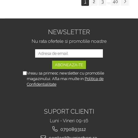
1
2
3
40
...
Tipurile de Pantofi,
sau Portbagajului,
Unisex, Calitate Premium,
Fereastra Observare,
Material Plastic + Cupru
Sectiuni Laterale tip
Metalic, G
Hamac, Antialunecare, I
NEWSLETTER
Nu rata ofertele si promotiile noastre
Vreau sa primesc newsletter cu promotiile
magazinului. Afla mai multe in
Politica de
Confidentialitate
SUPORT CLIENTI
Luni - Vineri 09-16
0790893112