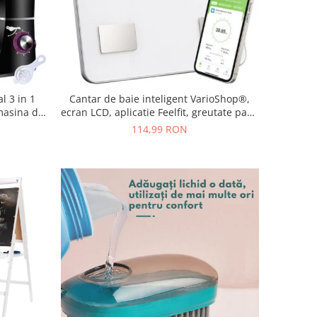
l 3 in 1
Cantar de baie inteligent VarioShop®,
masina de
ecran LCD, aplicatie Feelfit, greutate pana
, accesorii
la 226 kg, BMI, grasime corporala, masa
114,99 RON
musculara si apa corporala, 30x30 cm,
alb