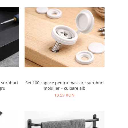
 șuruburi
Set 100 capace pentru mascare șuruburi
gru
mobilier – culoare alb
13,59 RON