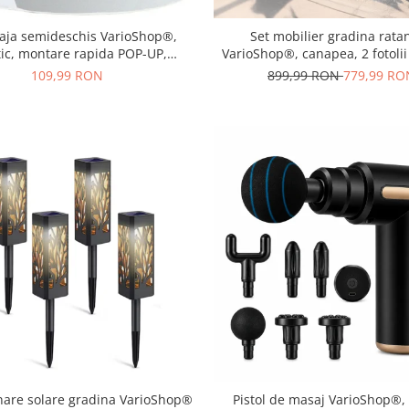
laja semideschis VarioShop®,
Set mobilier gradina ratan
tic, montare rapida POP-UP,
VarioShop®, canapea, 2 fotolii
UV si rezistent la vant, 220 x 120
pentru terasa si exterior, des
109,99 RON
899,99 RON
779,99 RO
x 90 cm, Alb/Turcoaz
inare solare gradina VarioShop®
Pistol de masaj VarioShop®,