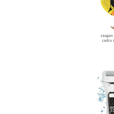
Leagan 
cadru m
meteorol
m