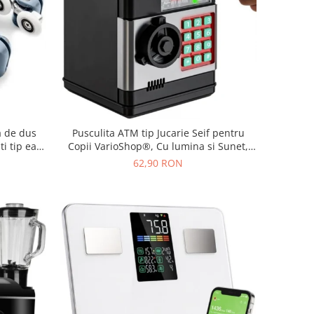
a de dus
Pusculita ATM tip Jucarie Seif pentru
i tip easy
Copii VarioShop®, Cu lumina si Sunet,
ru 24 mm,
Deschidere cu Pin, cu Intrare pentru Bani
62,90 RON
si Monede, 19 x 13 x 13 cm, Negru