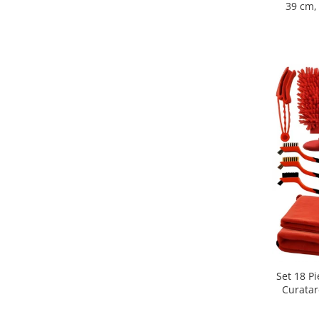
39 cm,
calda,
decorat
Set 18 P
Curatare
Pentru B
Lavete P