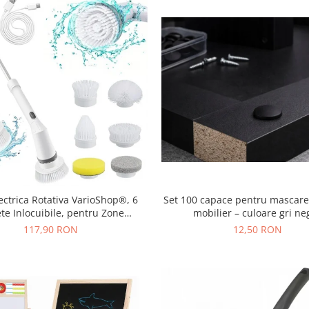
lectrica Rotativa VarioShop®, 6
Set 100 capace pentru mascare
te Inlocuibile, pentru Zone
mobilier – culoare gri ne
bile, Maner Extensibil, Baterie
117,90 RON
12,50 RON
cabila, Rezistenta la Apa, Alb