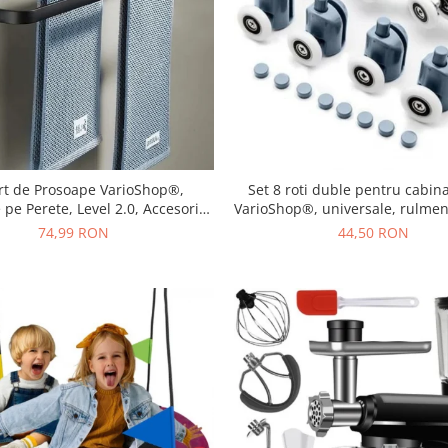
rt de Prosoape VarioShop®,
Set 8 roti duble pentru cabin
pe Perete, Level 2.0, Accesorii
VarioShop®, universale, rulment
re, Rezistent la Apa si Rugina,
move, opritori inclusi, diamet
74,99 RON
44,50 RON
Aluminiu, 60 cm, Negru
Gri