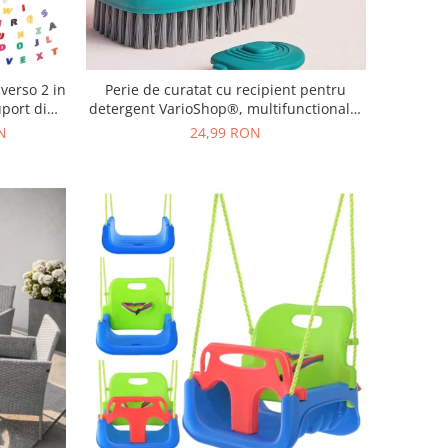
verso 2 in
Perie de curatat cu recipient pentru
uport din
detergent VarioShop®, multifunctionala,
ccesorii
distribuirea controlata a lichidului,
N
24,99 RON
cm
plastic si silicon, 11.5 x 5.5 cm, Albastru