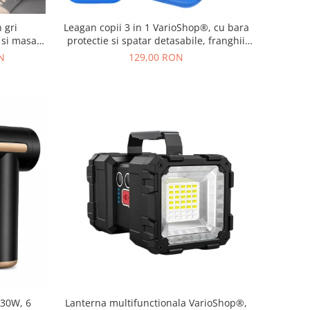
 gri
Leagan copii 3 in 1 VarioShop®, cu bara
 si masa,
protectie si spatar detasabile, franghii
ign modern
reglabile 120-150 cm, antiderapant,
N
129,00 RON
pentru interior si gradina, albastru/verde
 30W, 6
Lanterna multifunctionala VarioShop®,