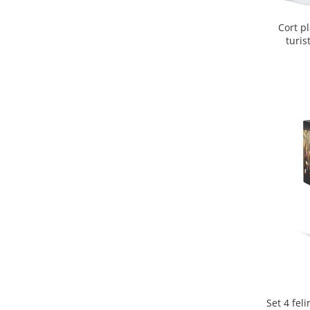
Cort p
turis
protectie 
Set 4 fel