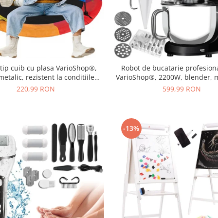
tip cuib cu plasa VarioShop®,
Robot de bucatarie profesiona
etalic, rezistent la conditiile
VarioShop®, 2200W, blender, 
ogice, diametru 110 cm, sarcina
tocat carne si mixer cu bol 6.2 L
220,99 RON
599,99 RON
axima 150 kg, Multicolor
incluse, Negru
-13%