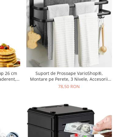
hop 26 cm
Suport de Prosoape VarioShop®,
aderent,
Montare pe Perete, 3 Nivele, Accesorii
ctric si
Instalare, Rezistent la Apa si Rugina,
78,50 RON
Aluminiu, 49 x 24 cm, Negru