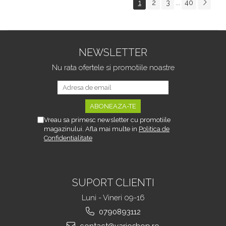
1
2
3
40
...
Tipurile de Pantofi,
sau Portbagajului,
Unisex, Calitate Premium,
Fereastra Observare,
Material Plastic + Cupru
Sectiuni Laterale tip
Metalic, G
Hamac, Antialunecare, I
NEWSLETTER
Nu rata ofertele si promotiile noastre
Vreau sa primesc newsletter cu promotiile
magazinului. Afla mai multe in
Politica de
Confidentialitate
SUPORT CLIENTI
Luni - Vineri 09-16
0790893112