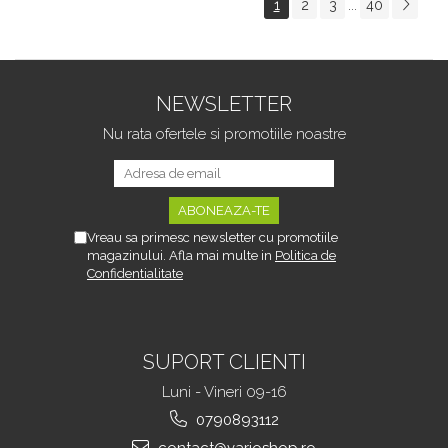
1
2
3
40
...
Tipurile de Pantofi,
sau Portbagajului,
Unisex, Calitate Premium,
Fereastra Observare,
Material Plastic + Cupru
Sectiuni Laterale tip
Metalic, G
Hamac, Antialunecare, I
NEWSLETTER
Nu rata ofertele si promotiile noastre
Vreau sa primesc newsletter cu promotiile
magazinului. Afla mai multe in
Politica de
Confidentialitate
SUPORT CLIENTI
Luni - Vineri 09-16
0790893112