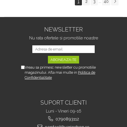
1
2
3
40
...
Tipurile de Pantofi,
sau Portbagajului,
Unisex, Calitate Premium,
Fereastra Observare,
Material Plastic + Cupru
Sectiuni Laterale tip
Metalic, G
Hamac, Antialunecare, I
NEWSLETTER
Nu rata ofertele si promotiile noastre
Vreau sa primesc newsletter cu promotiile
magazinului. Afla mai multe in
Politica de
Confidentialitate
SUPORT CLIENTI
Luni - Vineri 09-16
0790893112