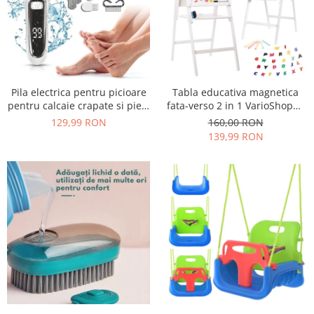
Pila electrica pentru picioare
Tabla educativa magnetica
pentru calcaie crapate si piele
fata-verso 2 in 1 VarioShop®,
uscata, rezistent la apa,
pentru copii, suport din lemn,
129,99 RON
160,00 RON
baterie durabila, ecran LCD,
cu litere magnetice si
139,99 RON
Incarcare USB, Set cu
accesorii incluse, 43 x 32 x
accesorii incluse, 2000rpm,
115 cm
Alb