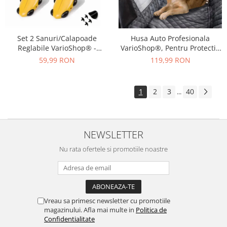
Set 2 Sanuri/Calapoade
Husa Auto Profesionala
Reglabile VarioShop® -
VarioShop®, Pentru Protectie
Marimea 39-43, Pentru Largit
si Transport Animale, Caini si
59,99 RON
119,99 RON
si Alungit Pantofi,
Pisici Destinata Banchetei
Universal/Pentru Toate
Auto sau Portbagajului,
Tipurile de Pantofi, Unisex,
Fereastra Observare, Sectiuni
1
2
3
40
...
Calitate Premium, Material
Laterale tip Hamac,
Plastic + Cupru Metalic, G
Antialunecare, I
NEWSLETTER
Nu rata ofertele si promotiile noastre
Vreau sa primesc newsletter cu promotiile
magazinului. Afla mai multe in
Politica de
Confidentialitate