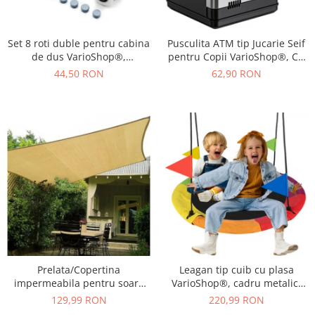
Set 8 roti duble pentru cabina
Pusculita ATM tip Jucarie Seif
de dus VarioShop®,
pentru Copii VarioShop®, Cu
universale, rulmenti tip easy
lumina si Sunet, Deschidere
44,50 RON
62,90 RON
move, opritori inclusi,
cu Pin, cu Intrare pentru Bani
diametru 24 mm, Gri
si Monede, 19 x 13 x 13 cm,
Negru
Prelata/Copertina
Leagan tip cuib cu plasa
impermeabila pentru soare
VarioShop®, cadru metalic,
VarioShop®, cu protectie UV,
rezistent la conditiile
129,99 RON
220,99 RON
pentru gradina, terasa,
meteorologice, diametru 110