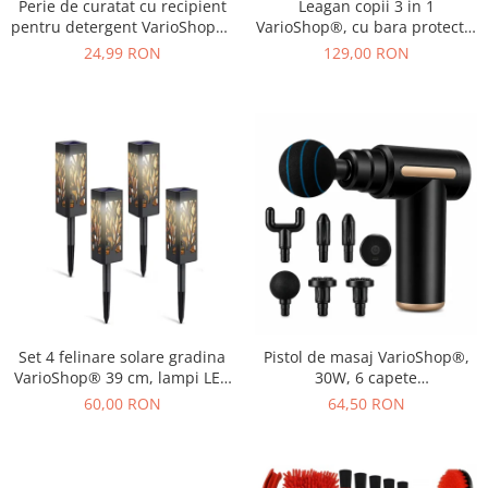
Perie de curatat cu recipient
Leagan copii 3 in 1
pentru detergent VarioShop®,
VarioShop®, cu bara protectie
multifunctionala, distribuirea
si spatar detasabile, franghii
24,99 RON
129,00 RON
controlata a lichidului, plastic
reglabile 120-150 cm,
si silicon, 11.5 x 5.5 cm,
antiderapant, pentru interior
Albastru
si gradina, albastru/verde
Set 4 felinare solare gradina
Pistol de masaj VarioShop®,
VarioShop® 39 cm, lampi LED
30W, 6 capete
exterior cu lumina calda,
interschimbabile, 6 trepte
60,00 RON
64,50 RON
impermeabile IP44, iluminat
intensitate, 1800-3200 RPM,
decorativ pentru alei, curte si
baterie 1000 mAh, USB Type-
terasa
C, pentru recuperare
musculara si relaxare