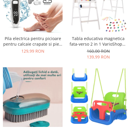
Pila electrica pentru picioare
Tabla educativa magnetica
pentru calcaie crapate si piele
fata-verso 2 in 1 VarioShop®,
uscata, rezistent la apa,
pentru copii, suport din lemn,
129,99 RON
160,00 RON
baterie durabila, ecran LCD,
cu litere magnetice si
139,99 RON
Incarcare USB, Set cu
accesorii incluse, 43 x 32 x
accesorii incluse, 2000rpm,
115 cm
Alb