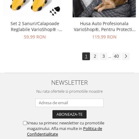
Set 2 Sanuri/Calapoade
Husa Auto Profesionala
Reglabile VarioShop® -
VarioShop®, Pentru Protectie
Marimea 39-43, Pentru Largit
si Transport Animale, Caini si
59,99 RON
119,99 RON
si Alungit Pantofi,
Pisici Destinata Banchetei
Universal/Pentru Toate
Auto sau Portbagajului,
Tipurile de Pantofi, Unisex,
Fereastra Observare, Sectiuni
1
2
3
40
...
Calitate Premium, Material
Laterale tip Hamac,
Plastic + Cupru Metalic, G
Antialunecare, I
NEWSLETTER
Nu rata ofertele si promotiile noastre
Vreau sa primesc newsletter cu promotiile
magazinului. Afla mai multe in
Politica de
Confidentialitate