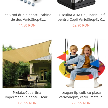
Set 8 roti duble pentru cabina
Pusculita ATM tip Jucarie Seif
de dus VarioShop®,
pentru Copii VarioShop®, Cu
universale, rulmenti tip easy
lumina si Sunet, Deschidere
44,50 RON
62,90 RON
move, opritori inclusi,
cu Pin, cu Intrare pentru Bani
diametru 24 mm, Gri
si Monede, 19 x 13 x 13 cm,
Negru
Prelata/Copertina
Leagan tip cuib cu plasa
impermeabila pentru soare
VarioShop®, cadru metalic,
VarioShop®, cu protectie UV,
rezistent la conditiile
129,99 RON
220,99 RON
pentru gradina, terasa,
meteorologice, diametru 110