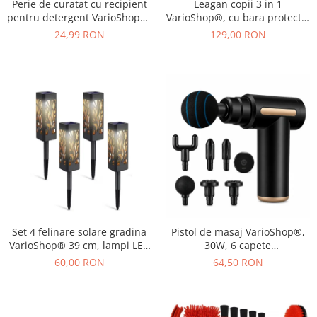
Perie de curatat cu recipient
Leagan copii 3 in 1
pentru detergent VarioShop®,
VarioShop®, cu bara protectie
multifunctionala, distribuirea
si spatar detasabile, franghii
24,99 RON
129,00 RON
controlata a lichidului, plastic
reglabile 120-150 cm,
si silicon, 11.5 x 5.5 cm,
antiderapant, pentru interior
Albastru
si gradina, albastru/verde
Set 4 felinare solare gradina
Pistol de masaj VarioShop®,
VarioShop® 39 cm, lampi LED
30W, 6 capete
exterior cu lumina calda,
interschimbabile, 6 trepte
60,00 RON
64,50 RON
impermeabile IP44, iluminat
intensitate, 1800-3200 RPM,
decorativ pentru alei, curte si
baterie 1000 mAh, USB Type-
terasa
C, pentru recuperare
musculara si relaxare