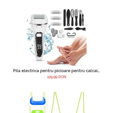
maxima 150 kg, Multicolor
Pila electrica pentru picioare pentru calcaie
crapate si piele uscata, rezistent la apa,
129,99 RON
baterie durabila, ecran LCD, Incarcare USB,
Set cu accesorii incluse, 2000rpm, Alb