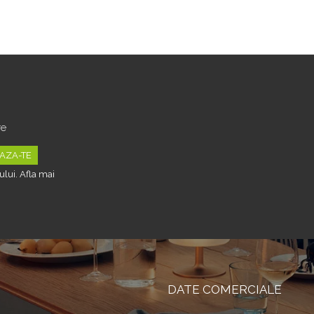
Tipurile de Pantofi, Unisex, Calitate
Premium, Material Plastic + Cupru Metalic, G
re
lui. Afla mai
DATE COMERCIALE