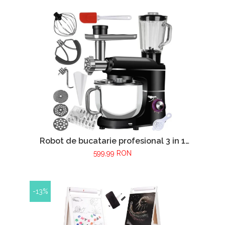
13 x 13 cm, Negru
Robot de bucatarie profesional 3 in 1
VarioShop®, 2200W, blender, masina de
599,99 RON
tocat carne si mixer cu bol 6.2 L, accesorii
incluse, Negru
-13%