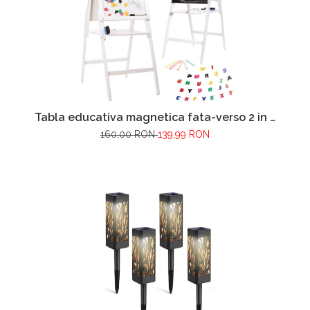
Tabla educativa magnetica fata-verso 2 in 1
VarioShop®, pentru copii, suport din lemn,
160,00 RON
139,99 RON
cu litere magnetice si accesorii incluse, 43 x
32 x 115 cm