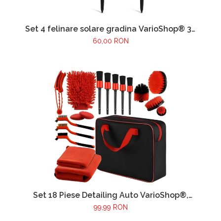
Set 4 felinare solare gradina VarioShop® 39
cm, lampi LED exterior cu lumina calda,
60,00 RON
impermeabile IP44, iluminat decorativ
pentru alei, curte si terasa
Set 18 Piese Detailing Auto VarioShop®,
Curatare Interior Si Exterior, 4 Capete Pentru
99,99 RON
Bormasina, 5 Pensule, 3 Perii, 2 Lavete