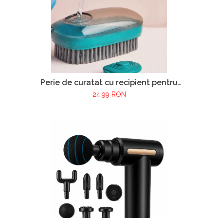
Perie de curatat cu recipient pentru
detergent VarioShop®, multifunctionala,
24,99 RON
distribuirea controlata a lichidului, plastic si
silicon, 11.5 x 5.5 cm, Albastru