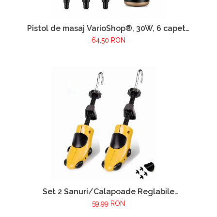
Pistol de masaj VarioShop®, 30W, 6 capete
interschimbabile, 6 trepte intensitate, 1800-
64,50 RON
3200 RPM, baterie 1000 mAh, USB Type-C,
pentru recuperare musculara si relaxare
Set 2 Sanuri/Calapoade Reglabile
VarioShop® - Marimea 39-43, Pentru Largit
59,99 RON
si Alungit Pantofi, Universal/Pentru Toate