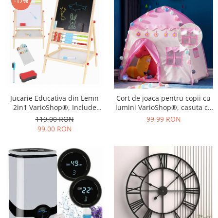
-17%
Antialunecare, I
Jucarie Educativa din Lemn
Cort de joaca pentru copii cu
2in1 VarioShop®, Include
lumini VarioShop®, casuta cu
Tabla Magnetica cu Marker si
lumini si ferestre, inaltime
119,00 RON
99,99 RON
Tabla de Scris cu 5 Crete
126 cm, latime 130 cm, Roz
99,00 RON
Colorate, Include Burete,
Marker, Spatiu Pentru
Accesorii, Abac, Lemn
Natural, Inaltime 66cm