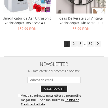
Umidificator de Aer Ultrasonic
Ceas De Perete Stil Vintage
VarioShop®, Rezervor 4 L, 3
VarioShop®, Din Metal, Cu
Uleiuri Esentiale Pure, Oprire
Numere Romane, Mecanism
159,99 RON
88,99 RON
Automata, Super Silentios,
Cu Secundar Silentios, Fara
Aromaterapie, Telecomanda,
Ticait, Potrivite Pentru
Alb
Decorarea Sufrageriei,
1
2
3
39
...
Diametru 47, 5 cm, Negru
NEWSLETTER
Nu rata ofertele si promotiile noastre
Vreau sa primesc newsletter cu promotiile
magazinului. Afla mai multe in
Politica de
Confidentialitate