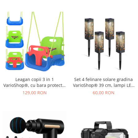
si silicon, 11.5 x 5.5 cm,
90 cm, Alb/Turcoaz
Albastru
Leagan copii 3 in 1
Set 4 felinare solare gradina
VarioShop®, cu bara protectie
VarioShop® 39 cm, lampi LED
si spatar detasabile, franghii
exterior cu lumina calda,
129,00 RON
60,00 RON
reglabile 120-150 cm,
impermeabile IP44, iluminat
antiderapant, pentru interior
decorativ pentru alei, curte si
si gradina, albastru/verde
terasa