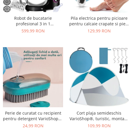
Robot de bucatarie
Pila electrica pentru picioare
profesional 3 in 1
pentru calcaie crapate si piele
VarioShop®, 2200W, blender,
uscata, rezistent la apa,
599,99 RON
129,99 RON
masina de tocat carne si
baterie durabila, ecran LCD,
mixer cu bol 6.2 L, accesorii
Incarcare USB, Set cu
incluse, Negru
accesorii incluse, 2000rpm,
Alb
Perie de curatat cu recipient
Cort plaja semideschis
pentru detergent VarioShop®,
VarioShop®, turistic, montare
multifunctionala, distribuirea
rapida POP-UP, protectie UV si
24,99 RON
109,99 RON
controlata a lichidului, plastic
rezistent la vant, 220 x 120 x