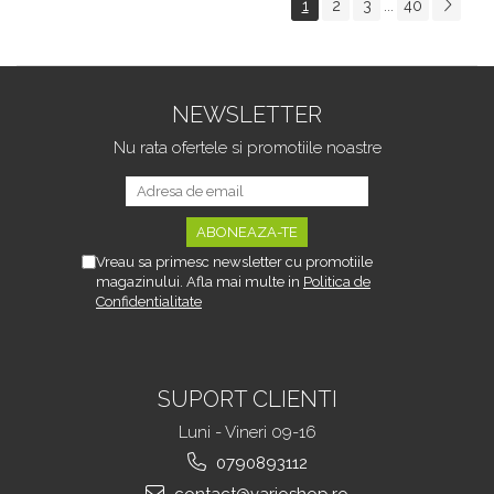
1
2
3
40
...
Tipurile de Pantofi,
sau Portbagajului,
Unisex, Calitate Premium,
Fereastra Observare,
Material Plastic + Cupru
Sectiuni Laterale tip
Metalic, G
Hamac, Antialunecare, I
NEWSLETTER
Nu rata ofertele si promotiile noastre
Vreau sa primesc newsletter cu promotiile
magazinului. Afla mai multe in
Politica de
Confidentialitate
SUPORT CLIENTI
Luni - Vineri 09-16
0790893112