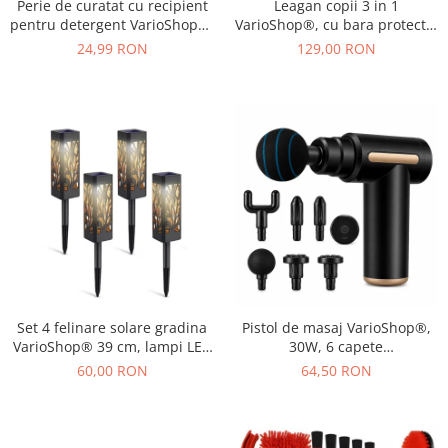
Perie de curatat cu recipient
Leagan copii 3 in 1
pentru detergent VarioShop®,
VarioShop®, cu bara protectie
multifunctionala, distribuirea
si spatar detasabile, franghii
24,99 RON
129,00 RON
controlata a lichidului, plastic
reglabile 120-150 cm,
si silicon, 11.5 x 5.5 cm,
antiderapant, pentru interior
Albastru
si gradina, albastru/verde
Set 4 felinare solare gradina
Pistol de masaj VarioShop®,
VarioShop® 39 cm, lampi LED
30W, 6 capete
exterior cu lumina calda,
interschimbabile, 6 trepte
60,00 RON
64,50 RON
impermeabile IP44, iluminat
intensitate, 1800-3200 RPM,
decorativ pentru alei, curte si
baterie 1000 mAh, USB Type-
terasa
C, pentru recuperare
musculara si relaxare