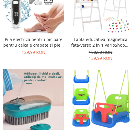
Pila electrica pentru picioare
Tabla educativa magnetica
pentru calcaie crapate si piele
fata-verso 2 in 1 VarioShop®,
uscata, rezistent la apa,
pentru copii, suport din lemn,
129,99 RON
160,00 RON
baterie durabila, ecran LCD,
cu litere magnetice si
139,99 RON
Incarcare USB, Set cu
accesorii incluse, 43 x 32 x
accesorii incluse, 2000rpm,
115 cm
Alb