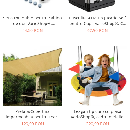
Set 8 roti duble pentru cabina
Pusculita ATM tip Jucarie Seif
de dus VarioShop®,
pentru Copii VarioShop®, Cu
universale, rulmenti tip easy
lumina si Sunet, Deschidere
44,50 RON
62,90 RON
move, opritori inclusi,
cu Pin, cu Intrare pentru Bani
diametru 24 mm, Gri
si Monede, 19 x 13 x 13 cm,
Negru
Prelata/Copertina
Leagan tip cuib cu plasa
impermeabila pentru soare
VarioShop®, cadru metalic,
VarioShop®, cu protectie UV,
rezistent la conditiile
129,99 RON
220,99 RON
pentru gradina, terasa,
meteorologice, diametru 110