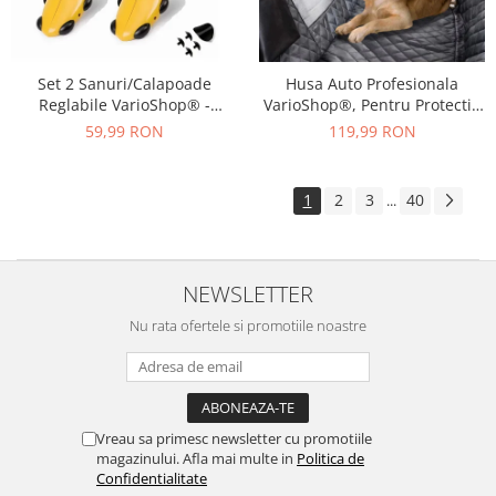
Set 2 Sanuri/Calapoade
Husa Auto Profesionala
Reglabile VarioShop® -
VarioShop®, Pentru Protectie
Marimea 39-43, Pentru Largit
si Transport Animale, Caini si
59,99 RON
119,99 RON
si Alungit Pantofi,
Pisici Destinata Banchetei
Universal/Pentru Toate
Auto sau Portbagajului,
Tipurile de Pantofi, Unisex,
Fereastra Observare, Sectiuni
1
2
3
40
...
Calitate Premium, Material
Laterale tip Hamac,
Plastic + Cupru Metalic, G
Antialunecare, I
NEWSLETTER
Nu rata ofertele si promotiile noastre
Vreau sa primesc newsletter cu promotiile
magazinului. Afla mai multe in
Politica de
Confidentialitate