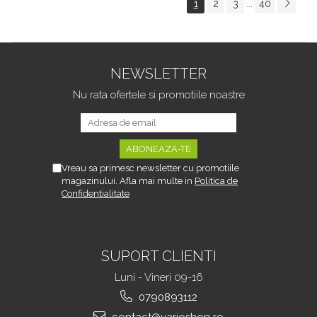
1
2
3
40
...
Tipurile de Pantofi,
sau Portbagajului,
Unisex, Calitate Premium,
Fereastra Observare,
Material Plastic + Cupru
Sectiuni Laterale tip
Metalic, G
Hamac, Antialunecare, I
NEWSLETTER
Nu rata ofertele si promotiile noastre
Vreau sa primesc newsletter cu promotiile
magazinului. Afla mai multe in
Politica de
Confidentialitate
SUPORT CLIENTI
Luni - Vineri 09-16
0790893112