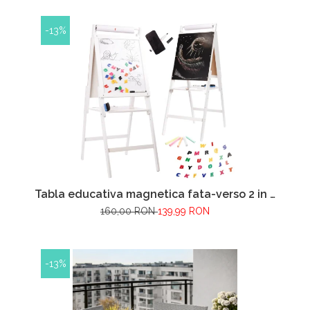
incluse, Negru
-13%
Tabla educativa magnetica fata-verso 2 in 1
VarioShop®, pentru copii, suport din lemn,
160,00 RON
139,99 RON
cu litere magnetice si accesorii incluse, 43 x
32 x 115 cm
-13%