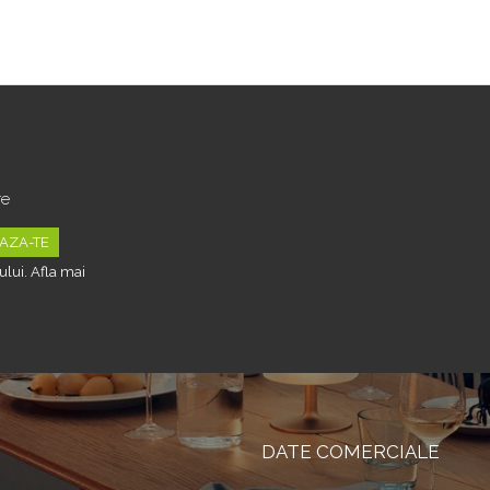
Tipurile de Pantofi, Unisex, Calitate
Premium, Material Plastic + Cupru Metalic, G
re
lui. Afla mai
DATE COMERCIALE