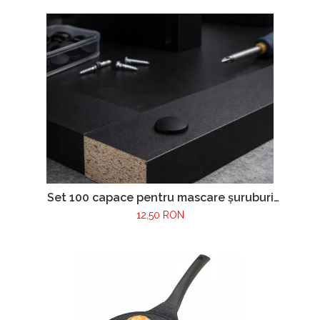
Set 100 capace pentru mascare șuruburi
mobilier – culoare gri negru
12,50 RON