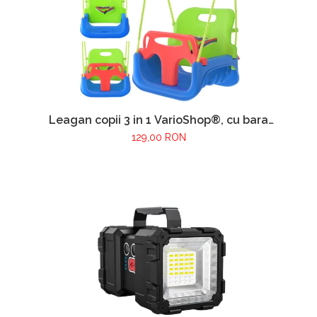
Leagan copii 3 in 1 VarioShop®, cu bara
protectie si spatar detasabile, franghii
129,00 RON
reglabile 120-150 cm, antiderapant, pentru
interior si gradina, albastru/verde