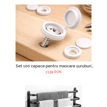
Set 100 capace pentru mascare șuruburi
mobilier – culoare alb
13,59 RON