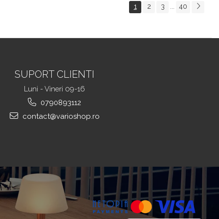
Portbagajului, Fereastra Observare, Sectiuni
1
2
3
40
...
Laterale tip Hamac, Antialunecare, I
SUPORT CLIENTI
Luni - Vineri 09-16
0790893112
contact@varioshop.ro