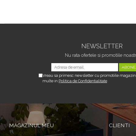
Profesionala, 1 Manusa, 1 Perie Tripla Grilaj,
2 bureti, Rosu-Negru
NEWSLETTER
Nu rata ofertele si promotiile noast
Vreau sa primesc newsletter cu promotiile magazinu
multe in
Politica de Confidentialitate
MAGAZINUL MEU
CLIENTI