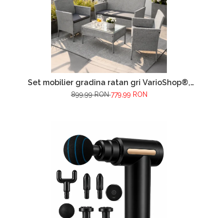
Set mobilier gradina ratan gri VarioShop®,
canapea, 2 fotolii si masa, pentru terasa si
899,99 RON
779,99 RON
exterior, design modern