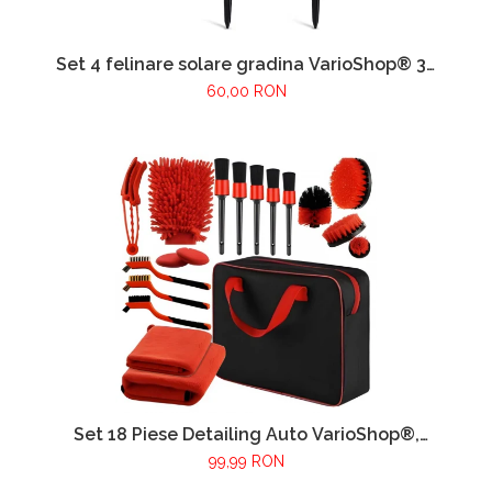
Set 4 felinare solare gradina VarioShop® 39
cm, lampi LED exterior cu lumina calda,
60,00 RON
impermeabile IP44, iluminat decorativ
pentru alei, curte si terasa
Set 18 Piese Detailing Auto VarioShop®,
Curatare Interior Si Exterior, 4 Capete Pentru
99,99 RON
Bormasina, 5 Pensule, 3 Perii, 2 Lavete