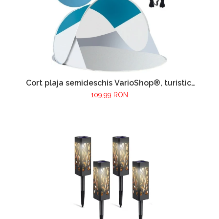
Cort plaja semideschis VarioShop®, turistic,
montare rapida POP-UP, protectie UV si
109,99 RON
rezistent la vant, 220 x 120 x 90 cm,
Alb/Turcoaz