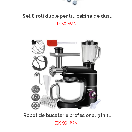
Set 8 roti duble pentru cabina de dus
VarioShop®, universale, rulmenti tip easy
44,50 RON
move, opritori inclusi, diametru 24 mm, Gri
Robot de bucatarie profesional 3 in 1
VarioShop®, 2200W, blender, masina de
599,99 RON
tocat carne si mixer cu bol 6.2 L, accesorii