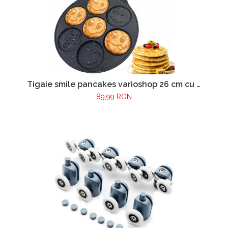
Tigaie smile pancakes varioshop 26 cm cu 7
forme, strat ceramic antiaderent,
89,99 RON
compatibila inductie, gaz, electric si
vitroceramic, negru