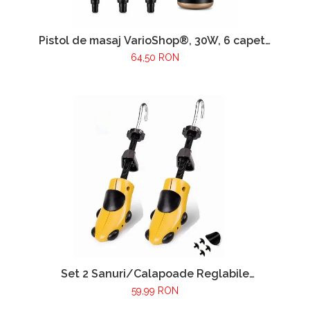
Pistol de masaj VarioShop®, 30W, 6 capete
interschimbabile, 6 trepte intensitate, 1800-
64,50 RON
3200 RPM, baterie 1000 mAh, USB Type-C,
pentru recuperare musculara si relaxare
Set 2 Sanuri/Calapoade Reglabile
VarioShop® - Marimea 39-43, Pentru Largit
59,99 RON
si Alungit Pantofi, Universal/Pentru Toate