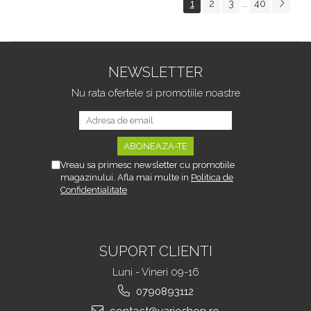
1
2
3
40
...
Tipurile de Pantofi,
sau Portbagajului,
Unisex, Calitate Premium,
Fereastra Observare,
Material Plastic + Cupru
Sectiuni Laterale tip
Metalic, G
Hamac, Antialunecare, I
NEWSLETTER
Nu rata ofertele si promotiile noastre
Vreau sa primesc newsletter cu promotiile
magazinului. Afla mai multe in
Politica de
Confidentialitate
SUPORT CLIENTI
Luni - Vineri 09-16
0790893112