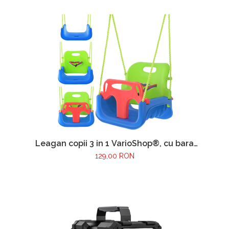
Set cu accesorii incluse, 2000rpm, Alb
Leagan copii 3 in 1 VarioShop®, cu bara
protectie si spatar detasabile, franghii
129,00 RON
reglabile 120-150 cm, antiderapant, pentru
interior si gradina, albastru/verde