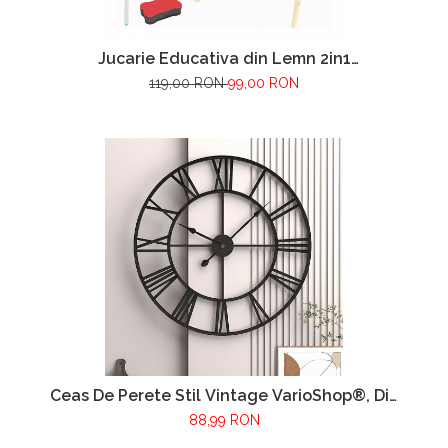
Jucarie Educativa din Lemn 2in1
VarioShop®, Include Tabla Magnetica cu
119,00 RON
99,00 RON
Marker si Tabla de Scris cu 5 Crete Colorate,
Include Burete, Marker, Spatiu Pentru
Accesorii, Abac, Lemn Natural, Inaltime
66cm
Ceas De Perete Stil Vintage VarioShop®, Din
Metal, Cu Numere Romane, Mecanism Cu
88,99 RON
Secundar Silentios, Fara Ticait, Potrivite