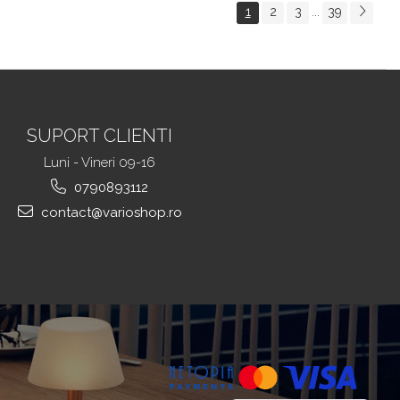
Pentru Decorarea Sufrageriei, Diametru 47, 5
1
2
3
39
...
cm, Negru
SUPORT CLIENTI
Luni - Vineri 09-16
0790893112
contact@varioshop.ro