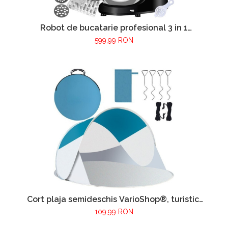
Robot de bucatarie profesional 3 in 1
VarioShop®, 2200W, blender, masina de
599,99 RON
tocat carne si mixer cu bol 6.2 L, accesorii
incluse, Negru
Cort plaja semideschis VarioShop®, turistic,
montare rapida POP-UP, protectie UV si
109,99 RON
rezistent la vant, 220 x 120 x 90 cm,