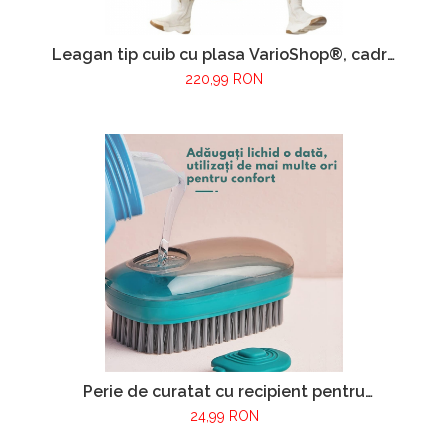
Leagan tip cuib cu plasa VarioShop®, cadru
metalic, rezistent la conditiile
220,99 RON
meteorologice, diametru 110 cm, sarcina
maxima 150 kg, Multicolor
Perie de curatat cu recipient pentru
detergent VarioShop®, multifunctionala,
24,99 RON
distribuirea controlata a lichidului, plastic si