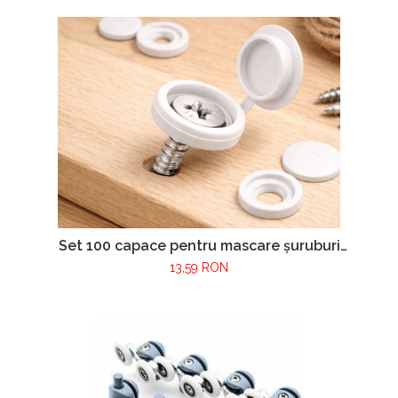
Set 100 capace pentru mascare șuruburi
mobilier – culoare alb
13,59 RON