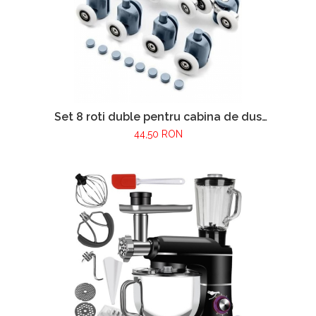
Set 8 roti duble pentru cabina de dus
VarioShop®, universale, rulmenti tip easy
44,50 RON
move, opritori inclusi, diametru 24 mm, Gri