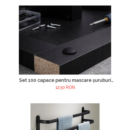
Set 100 capace pentru mascare șuruburi
mobilier – culoare gri negru
12,50 RON