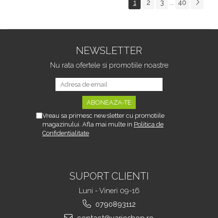
1
2
3
40
...
Tipurile de Pantofi,
sau Portbagajului,
Unisex, Calitate Premium,
Fereastra Observare,
Material Plastic + Cupru
Sectiuni Laterale tip
Metalic, G
Hamac, Antialunecare, I
NEWSLETTER
Nu rata ofertele si promotiile noastre
Vreau sa primesc newsletter cu promotiile
magazinului. Afla mai multe in
Politica de
Confidentialitate
SUPORT CLIENTI
Luni - Vineri 09-16
0790893112