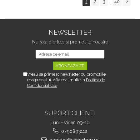
1
2
3
40
...
Tipurile de Pantofi,
sau Portbagajului,
Unisex, Calitate Premium,
Fereastra Observare,
Material Plastic + Cupru
Sectiuni Laterale tip
Metalic, G
Hamac, Antialunecare, I
NEWSLETTER
Nu rata ofertele si promotiile noastre
Vreau sa primesc newsletter cu promotiile
magazinului. Afla mai multe in
Politica de
Confidentialitate
SUPORT CLIENTI
Luni - Vineri 09-16
0790893112