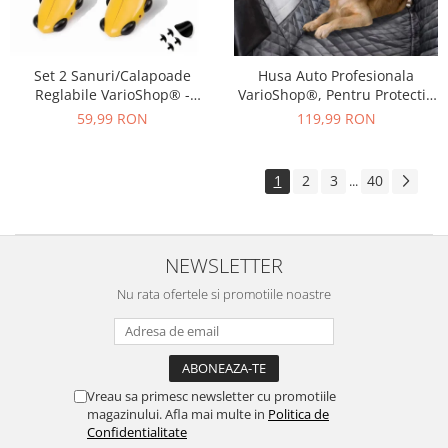
Set 2 Sanuri/Calapoade
Husa Auto Profesionala
Reglabile VarioShop® -
VarioShop®, Pentru Protectie
Marimea 39-43, Pentru Largit
si Transport Animale, Caini si
59,99 RON
119,99 RON
si Alungit Pantofi,
Pisici Destinata Banchetei
Universal/Pentru Toate
Auto sau Portbagajului,
Tipurile de Pantofi, Unisex,
Fereastra Observare, Sectiuni
1
2
3
40
...
Calitate Premium, Material
Laterale tip Hamac,
Plastic + Cupru Metalic, G
Antialunecare, I
NEWSLETTER
Nu rata ofertele si promotiile noastre
Vreau sa primesc newsletter cu promotiile
magazinului. Afla mai multe in
Politica de
Confidentialitate