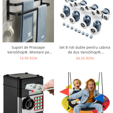
Umerase pentru haine si suporturi
Curatenie, Organizare si
Depozitare
Decoratiuni si petreceri
Accesorii decorative
Ceasuri decorative
Crăciun 2025
Suport de Prosoape
Set 8 roti duble pentru cabina
VarioShop®, Montare pe
de dus VarioShop®,
Perete, Level 2.0, Accesorii
universale, rulmenti tip easy
74,99 RON
44,50 RON
Instalare, Rezistent la Apa si
move, opritori inclusi,
Rugina, Aluminiu, 60 cm,
diametru 24 mm, Gri
Negru