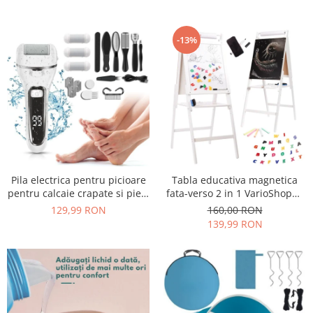
mixer cu bol 6.2 L, accesorii
corporala, masa musculara si
incluse, Negru
apa corporala, 30x30 cm, alb
-13%
Pila electrica pentru picioare
Tabla educativa magnetica
pentru calcaie crapate si piele
fata-verso 2 in 1 VarioShop®,
uscata, rezistent la apa,
pentru copii, suport din lemn,
129,99 RON
160,00 RON
baterie durabila, ecran LCD,
cu litere magnetice si
139,99 RON
Incarcare USB, Set cu
accesorii incluse, 43 x 32 x
accesorii incluse, 2000rpm,
115 cm
Alb