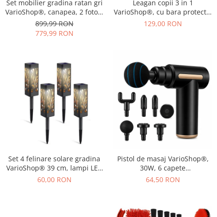
Set mobilier gradina ratan gri
Leagan copii 3 in 1
VarioShop®, canapea, 2 fotolii
VarioShop®, cu bara protectie
si masa, pentru terasa si
si spatar detasabile, franghii
899,99 RON
129,00 RON
exterior, design modern
reglabile 120-150 cm,
779,99 RON
antiderapant, pentru interior
si gradina, albastru/verde
Set 4 felinare solare gradina
Pistol de masaj VarioShop®,
VarioShop® 39 cm, lampi LED
30W, 6 capete
exterior cu lumina calda,
interschimbabile, 6 trepte
60,00 RON
64,50 RON
impermeabile IP44, iluminat
intensitate, 1800-3200 RPM,
decorativ pentru alei, curte si
baterie 1000 mAh, USB Type-
terasa
C, pentru recuperare
musculara si relaxare