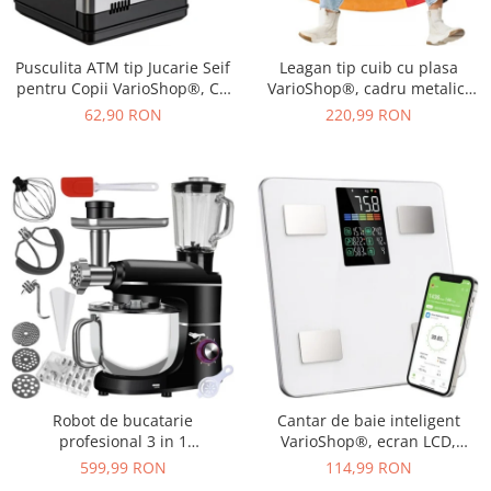
Pusculita ATM tip Jucarie Seif
Leagan tip cuib cu plasa
pentru Copii VarioShop®, Cu
VarioShop®, cadru metalic,
lumina si Sunet, Deschidere
rezistent la conditiile
62,90 RON
220,99 RON
cu Pin, cu Intrare pentru Bani
meteorologice, diametru 110
si Monede, 19 x 13 x 13 cm,
cm, sarcina maxima 150 kg,
Negru
Multicolor
Robot de bucatarie
Cantar de baie inteligent
profesional 3 in 1
VarioShop®, ecran LCD,
VarioShop®, 2200W, blender,
aplicatie Feelfit, greutate pana
599,99 RON
114,99 RON
masina de tocat carne si
la 226 kg, BMI, grasime