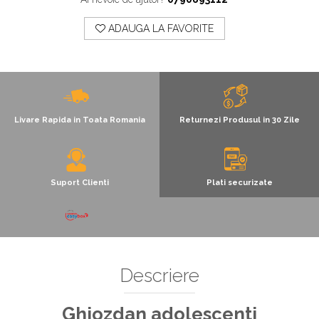
Decoratiuni Si Petreceri
ADAUGA LA FAVORITE
Accesorii decorative
Ceasuri decorative
Crăciun 2025
Livare Rapida in Toata Romania
Returnezi Produsul in 30 Zile
Suport Clienti
Plati securizate
Descriere
Ghiozdan adolescenti