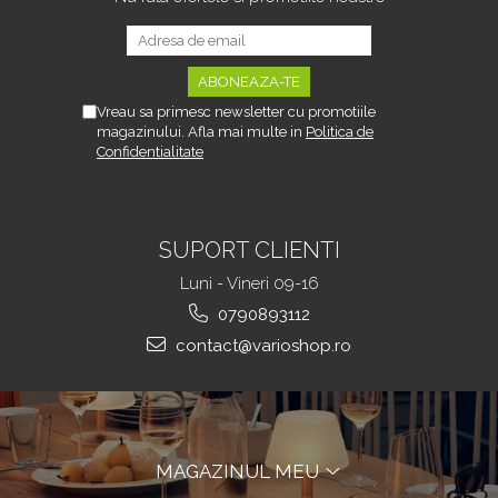
si Munte 42x14x33 cm,
29 x 37 x 50 cm, Negru
Negr
Vreau sa primesc newsletter cu promotiile
magazinului. Afla mai multe in
Politica de
Confidentialitate
SUPORT CLIENTI
Luni - Vineri 09-16
0790893112
contact@varioshop.ro
MAGAZINUL MEU