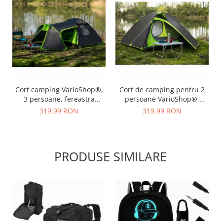
Cort camping VarioShop®,
Cort de camping pentru 2
3 persoane, fereastra
persoane VarioShop®,
ventilatie, plasa tantari,
Impermeabil, Usor de
319,99 RON
319,99 RON
buzunare interioare, 380 x
Montat, Ventilat si Compact,
120 x 220 cm, Negru/Verde
Ideal pentru Drumetii si
Excursii, Negru/Verde
PRODUSE SIMILARE