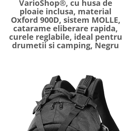
VarioShop®, cu husa de
Curatenie, Organizare si
ploaie inclusa, material
Depozitare
Oxford 900D, sistem MOLLE,
Decoratiuni si petreceri
catarame eliberare rapida,
Accesorii decorative
curele reglabile, ideal pentru
Ceasuri decorative
drumetii si camping, Negru
Crăciun 2025