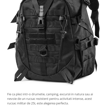
Fie ca pleci intr-o drumetie, camping, excursii in natura sau ai
nevoie de un rucsac rezistent pentru activitati intense, acest
rucsac militar de 25L este alegerea perfecta.