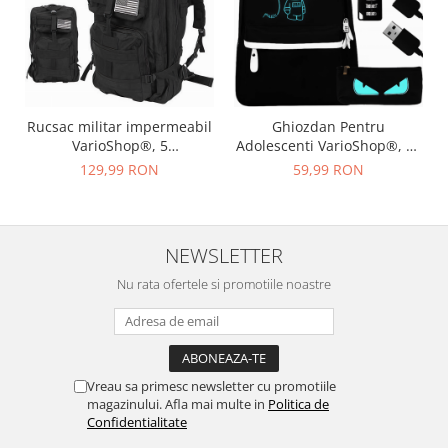
Rucsac militar impermeabil
Ghiozdan Pentru
VarioShop®, 5
Adolescenti VarioShop®, cu
compartimente, sistem de
Design Fosforescent,
129,99 RON
59,99 RON
eliberare rapida, ajustare
Prelungitor Incarcare USB,
completa, material durabil,
Mufa Jack pentru Casti,
potrivit pentru calatorii,
Lacat cu Cifru, Penar,
excursii, drumetii, 38 l, 29 x
Waterproof, Pentru Scoala,
NEWSLETTER
37 x 50 cm, Negru
Drumetii si Munte 42x14x33
cm, Negr
Nu rata ofertele si promotiile noastre
Vreau sa primesc newsletter cu promotiile
magazinului. Afla mai multe in
Politica de
Confidentialitate