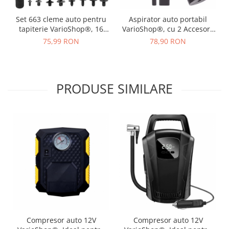
Set 663 cleme auto pentru
Aspirator auto portabil
tapiterie VarioShop®, 16
VarioShop®, cu 2 Accesorii
tipuri universale,
incluse: perie si duza,
75,99 RON
78,90 RON
compatibile cu majoritatea
Aspirator de mare putere,
masinilor, ideal pentru
Fara fir, Incarcare USB,
bare, panouri, scaune si
putere 120 W, baterie
parbrize, Negru
1500mAh, 6000Pa, Lumina
PRODUSE SIMILARE
LED, 16cm x 15cm x 5.5cm
Compresor auto 12V
Compresor auto 12V