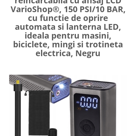
reincarcabila cu afisaj LCD
Umerase pentru haine si suporturi
VarioShop®, 150 PSI/10 BAR,
Curatenie, Organizare si
cu functie de oprire
Depozitare
automata si lanterna LED,
Decoratiuni si petreceri
ideala pentru masini,
Accesorii decorative
biciclete, mingi si trotineta
Ceasuri decorative
electrica, Negru
Crăciun 2025