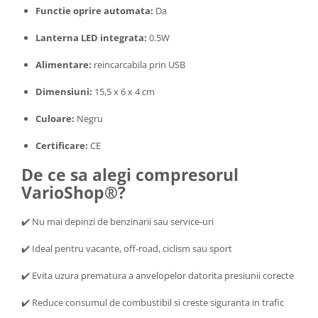
Functie oprire automata:
Da
Lanterna LED integrata:
0.5W
Alimentare:
reincarcabila prin USB
Dimensiuni:
15,5 x 6 x 4 cm
Culoare:
Negru
Certificare:
CE
De ce sa alegi compresorul
VarioShop®?
✔️ Nu mai depinzi de benzinarii sau service-uri
✔️ Ideal pentru vacante, off-road, ciclism sau sport
✔️ Evita uzura prematura a anvelopelor datorita presiunii corecte
✔️ Reduce consumul de combustibil si creste siguranta in trafic