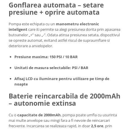
Gonflarea automata – setare
presiune + oprire automata
Pompa este echipata cu un
manometru electronic
inteligent
care iti permite sa alegi presiunea dorita prin apasarea
butoanelor „+” sau „-”. Odata atinsa presiunea setata, dispozitivul
se opreste automat, evitand astfel riscul de supraumflare si
deteriorare a anvelopelor.
Presiune maxima: 150 PSI / 10 BAR
Unitati de masura selectabile: PSI / BAR
Afisaj LCD cu iluminare pentru utilizare pe timp de
noapte
Baterie reincarcabila de 2000mAh
– autonomie extinsa
Cu o
capacitate de 2000mAh
, pompa poate umfla cu usurinta
mai multe anvelope sau mingi fara a fi nevoie de reincarcari
frecvente. Incarcarea se realizeaza rapid, in doar
2,5 ore
, prin