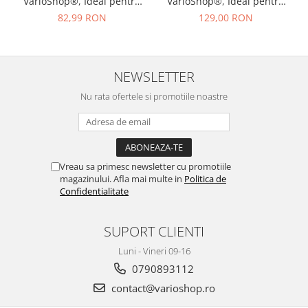
VarioShop®, Ideal pentru
VarioShop®, Ideal pentru
umflarea tuturor tipurilor
umflarea tuturor tipurilor
82,99 RON
129,00 RON
de anvelope auto,
de anvelope auto,
motociclete, biciclete,
motociclete, biciclete,
mingi, saltele,
mingi, saltele, cu afisaj led,
150PSI/10BAR, 120W
manometrul electronic si
NEWSLETTER
lumina, furtun de aer 47 cm
Nu rata ofertele si promotiile noastre
Vreau sa primesc newsletter cu promotiile
magazinului. Afla mai multe in
Politica de
Confidentialitate
SUPORT CLIENTI
Luni - Vineri 09-16
0790893112
contact@varioshop.ro