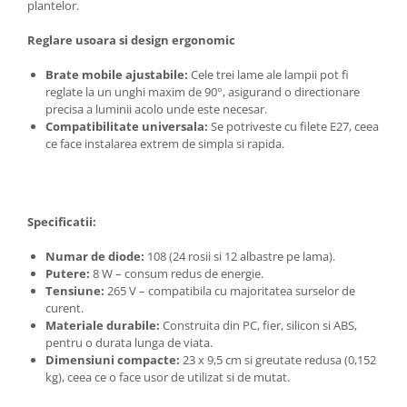
plantelor.
Reglare usoara si design ergonomic
Brate mobile ajustabile:
Cele trei lame ale lampii pot fi
reglate la un unghi maxim de 90°, asigurand o directionare
precisa a luminii acolo unde este necesar.
Compatibilitate universala:
Se potriveste cu filete E27, ceea
ce face instalarea extrem de simpla si rapida.
Specificatii:
Numar de diode:
108 (24 rosii si 12 albastre pe lama).
Putere:
8 W – consum redus de energie.
Tensiune:
265 V – compatibila cu majoritatea surselor de
curent.
Materiale durabile:
Construita din PC, fier, silicon si ABS,
pentru o durata lunga de viata.
Dimensiuni compacte:
23 x 9,5 cm si greutate redusa (0,152
kg), ceea ce o face usor de utilizat si de mutat.