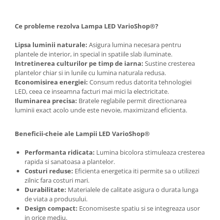
Ce probleme rezolva Lampa LED VarioShop®?
Lipsa luminii naturale:
Asigura lumina necesara pentru
plantele de interior, in special in spatiile slab iluminate.
Intretinerea culturilor pe timp de iarna:
Sustine cresterea
plantelor chiar si in lunile cu lumina naturala redusa.
Economisirea energiei:
Consum redus datorita tehnologiei
LED, ceea ce inseamna facturi mai mici la electricitate.
Iluminarea precisa:
Bratele reglabile permit directionarea
luminii exact acolo unde este nevoie, maximizand eficienta.
Beneficii-cheie ale Lampii LED VarioShop®
Performanta ridicata:
Lumina bicolora stimuleaza cresterea
rapida si sanatoasa a plantelor.
Costuri reduse:
Eficienta energetica iti permite sa o utilizezi
zilnic fara costuri mari.
Durabilitate:
Materialele de calitate asigura o durata lunga
de viata a produsului.
Design compact:
Economiseste spatiu si se integreaza usor
in orice mediu.