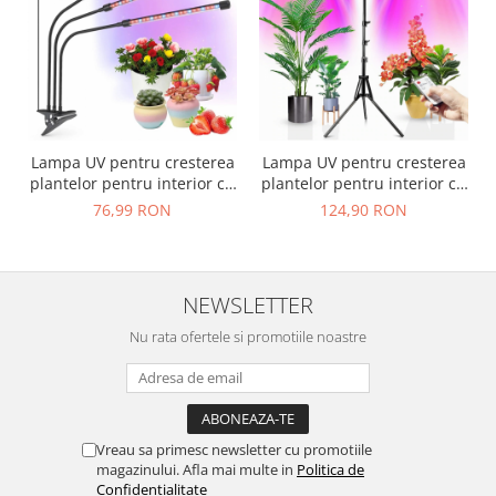
Lampa UV pentru cresterea
Lampa UV pentru cresterea
plantelor pentru interior cu
plantelor pentru interior cu
3 brate reglabile
4 brate reglabile
76,99 RON
124,90 RON
VarioShop®, lumina LED, 3
VarioShop®, lumina LED, 3
Moduri, 9 trepte
Moduri, 9 trepte
intensitate, cu
intensitate, cu
temporizator, mod de
temporizator, cu trepied
NEWSLETTER
prindere: cleste, alimentare
reglabil pe inaltime,
priza si USB
alimentare priza
Nu rata ofertele si promotiile noastre
Vreau sa primesc newsletter cu promotiile
magazinului. Afla mai multe in
Politica de
Confidentialitate