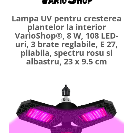
Umerase pentru haine si suporturi
Curatenie, Organizare si
Lampa UV pentru cresterea
Depozitare
plantelor la interior
Decoratiuni si petreceri
VarioShop®, 8 W, 108 LED-
Accesorii decorative
uri, 3 brate reglabile, E 27,
Ceasuri decorative
pliabila, spectru rosu si
Crăciun 2025
albastru, 23 x 9.5 cm