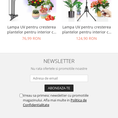
Lampa UV pentru cresterea
Lampa UV pentru cresterea
plantelor pentru interior cu
plantelor pentru interior cu
3 brate reglabile
4 brate reglabile
76,99 RON
124,90 RON
VarioShop®, lumina LED, 3
VarioShop®, lumina LED, 3
Moduri, 9 trepte
Moduri, 9 trepte
intensitate, cu
intensitate, cu
temporizator, mod de
temporizator, cu trepied
NEWSLETTER
prindere: cleste, alimentare
reglabil pe inaltime,
priza si USB
alimentare priza
Nu rata ofertele si promotiile noastre
Vreau sa primesc newsletter cu promotiile
magazinului. Afla mai multe in
Politica de
Confidentialitate