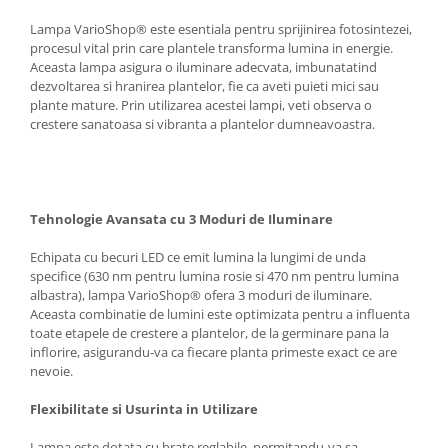
Lampa VarioShop® este esentiala pentru sprijinirea fotosintezei,
procesul vital prin care plantele transforma lumina in energie.
Aceasta lampa asigura o iluminare adecvata, imbunatatind
dezvoltarea si hranirea plantelor, fie ca aveti puieti mici sau
plante mature. Prin utilizarea acestei lampi, veti observa o
crestere sanatoasa si vibranta a plantelor dumneavoastra.
Tehnologie Avansata cu 3 Moduri de Iluminare
Echipata cu becuri LED ce emit lumina la lungimi de unda
specifice (630 nm pentru lumina rosie si 470 nm pentru lumina
albastra), lampa VarioShop® ofera 3 moduri de iluminare.
Aceasta combinatie de lumini este optimizata pentru a influenta
toate etapele de crestere a plantelor, de la germinare pana la
inflorire, asigurandu-va ca fiecare planta primeste exact ce are
nevoie.
Flexibilitate si Usurinta in Utilizare
Lampa este dotata cu brate reglabile, permitandu-va sa