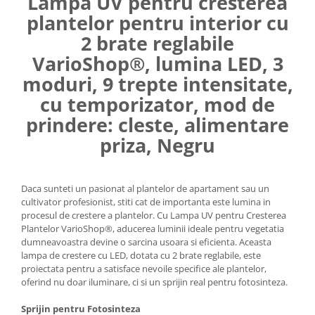
Lampa UV pentru cresterea
Umerase pentru haine si suporturi
plantelor pentru interior cu
Curatenie, Organizare si
2 brate reglabile
Depozitare
VarioShop®, lumina LED, 3
Decoratiuni si petreceri
moduri, 9 trepte intensitate,
Accesorii decorative
cu temporizator, mod de
Ceasuri decorative
prindere: cleste, alimentare
Crăciun 2025
priza, Negru
Daca sunteti un pasionat al plantelor de apartament sau un
cultivator profesionist, stiti cat de importanta este lumina in
procesul de crestere a plantelor. Cu Lampa UV pentru Cresterea
Plantelor VarioShop®, aducerea luminii ideale pentru vegetatia
dumneavoastra devine o sarcina usoara si eficienta. Aceasta
lampa de crestere cu LED, dotata cu 2 brate reglabile, este
proiectata pentru a satisface nevoile specifice ale plantelor,
oferind nu doar iluminare, ci si un sprijin real pentru fotosinteza.
Sprijin pentru Fotosinteza