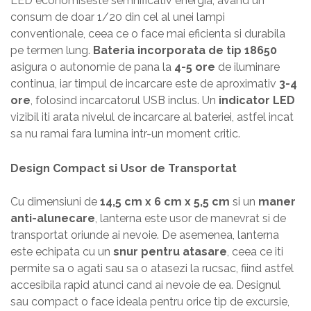
LED economiseste semnificativ energia, avand un
consum de doar 1/20 din cel al unei lampi
conventionale, ceea ce o face mai eficienta si durabila
pe termen lung.
Bateria incorporata de tip 18650
asigura o autonomie de pana la
4-5 ore
de iluminare
continua, iar timpul de incarcare este de aproximativ
3-4
ore
, folosind incarcatorul USB inclus. Un
indicator LED
vizibil iti arata nivelul de incarcare al bateriei, astfel incat
sa nu ramai fara lumina intr-un moment critic.
Design Compact si Usor de Transportat
Cu dimensiuni de
14,5 cm x 6 cm x 5,5 cm
si un
maner
anti-alunecare
, lanterna este usor de manevrat si de
transportat oriunde ai nevoie. De asemenea, lanterna
este echipata cu un
snur pentru atasare
, ceea ce iti
permite sa o agati sau sa o atasezi la rucsac, fiind astfel
accesibila rapid atunci cand ai nevoie de ea. Designul
sau compact o face ideala pentru orice tip de excursie,