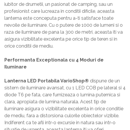
iubitor de drumetii, un pasionat de camping, sau un
profesionist care lucreaza in conditii dificile, aceasta
lanterna este conceputa pentru a-ti satisface toate
nevoile de iluminare. Cu o putere de 1000 de lumeni si o
raza de iluminare de pana la 300 de metri, aceasta iti va
asigura vizibilitate excelenta pe orice tip de teren si in
orice conditii de mediu.
Performanta Exceptionala cu 4 Moduri de
Iluminare
Lanterna LED Portabila VarioShop®
dispune de un
sistem de iluminare avansat, cu 1 LED COB pe lateral si 4
diode T6 pe fata, care furnizeaza o lumina puternica si
clara, apropiata de lumina naturala. Acest tip de
iluminare asigura o vizibilitate excelenta in orice conditie
de mediu, fara a distorsiona culorile obiectelor vizibile.
Indiferent ca te afli intr-o excursie in natura sau intr-o
situatie de urgenta, aceasta lanterna iti va oferi