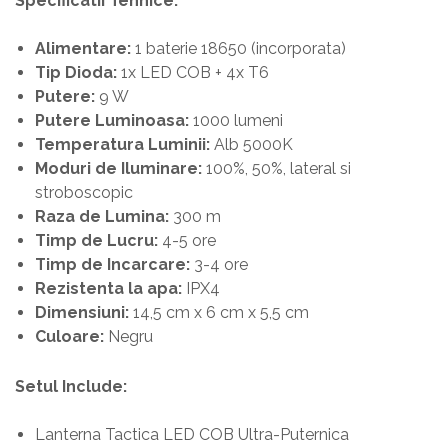
Specificatii Tehnice:
Alimentare:
1 baterie 18650 (incorporata)
Tip Dioda:
1x LED COB + 4x T6
Putere:
9 W
Putere Luminoasa:
1000 lumeni
Temperatura Luminii:
Alb 5000K
Moduri de Iluminare:
100%, 50%, lateral si
stroboscopic
Raza de Lumina:
300 m
Timp de Lucru:
4-5 ore
Timp de Incarcare:
3-4 ore
Rezistenta la apa:
IPX4
Dimensiuni:
14,5 cm x 6 cm x 5,5 cm
Culoare:
Negru
Setul Include:
Lanterna Tactica LED COB Ultra-Puternica