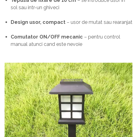
Tepusa de fixare de 10 cm
– se introduce usor in
sol sau intr-un ghiveci
Design usor, compact
– usor de mutat sau rearanjat
Comutator ON/OFF mecanic
– pentru control
manual atunci cand este nevoie