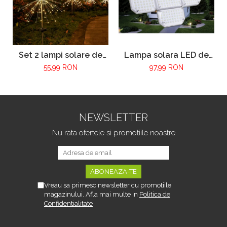
Set 2 lampi solare de
Lampa solara LED de
gradina VarioShop®,
exterior VarioShop ®,
55,99 RON
97,99 RON
model papadie, 150
Senzor de Miscare de
LED-uri, rezistente la
Pana la 5 metri,
intemperii, lumina rece,
Telecomanda si 4
cu panou solar si
Moduri de Functionare
baterie incorporata, Alb
Diferite, 181 LED-uri,
NEWSLETTER
Impermeabilitate IP65,
Unghi Reglabil, Neagra
Nu rata ofertele si promotiile noastre
Vreau sa primesc newsletter cu promotiile
magazinului. Afla mai multe in
Politica de
Confidentialitate