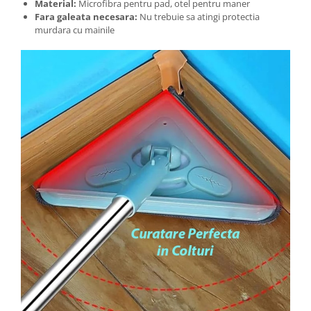
Material:
Microfibra pentru pad, otel pentru maner
Fara galeata necesara:
Nu trebuie sa atingi protectia
murdara cu mainile