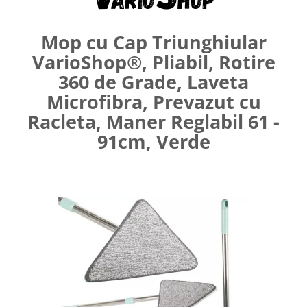
Umerase pentru haine si suporturi
Curatenie, Organizare si
Mop cu Cap Triunghiular
Depozitare
VarioShop®, Pliabil, Rotire
Decoratiuni si petreceri
360 de Grade, Laveta
Accesorii decorative
Microfibra, Prevazut cu
Ceasuri decorative
Racleta, Maner Reglabil 61 -
Crăciun 2025
91cm, Verde