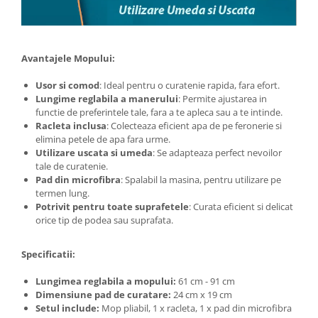
Avantajele Mopului:
Usor si comod
: Ideal pentru o curatenie rapida, fara efort.
Lungime reglabila a manerului
: Permite ajustarea in
functie de preferintele tale, fara a te apleca sau a te intinde.
Racleta inclusa
: Colecteaza eficient apa de pe feronerie si
elimina petele de apa fara urme.
Utilizare uscata si umeda
: Se adapteaza perfect nevoilor
tale de curatenie.
Pad din microfibra
: Spalabil la masina, pentru utilizare pe
termen lung.
Potrivit pentru toate suprafetele
: Curata eficient si delicat
orice tip de podea sau suprafata.
Specificatii:
Lungimea reglabila a mopului:
61 cm - 91 cm
Dimensiune pad de curatare:
24 cm x 19 cm
Setul include:
Mop pliabil, 1 x racleta, 1 x pad din microfibra