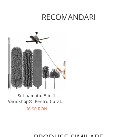
RECOMANDARI
Set pamatuf 5 in 1
VarioShop®, Pentru Curatat
Praful, Locuri greu
66,90 RON
Accesibile, Usor de
Folosit/Curatat, Maner
Aluminiu Extensibil Pana la
285 cm, Gri