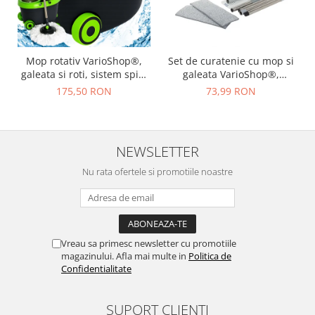
Mop rotativ VarioShop®,
Set de curatenie cu mop si
galeata si roti, sistem spin,
galeata VarioShop®,
maner telescopic, 2 rezerve
capacitate 5.7 litri, include
175,50 RON
73,99 RON
microfibra, curatare
2 rezerve din microfibra,,
eficienta si usoara
ideal pentru utilizare in
interior, realizat din plastic
rezistent, cu perii sintetici,
NEWSLETTER
mop plat
Nu rata ofertele si promotiile noastre
Vreau sa primesc newsletter cu promotiile
magazinului. Afla mai multe in
Politica de
Confidentialitate
SUPORT CLIENTI