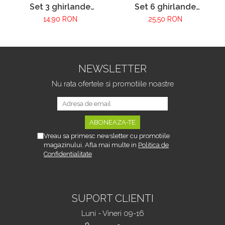
Set 3 ghirlande
Set 6 ghirlande
decorative VarioShop®,
decorative VarioShop®,
14,90 RON
25,50 RON
Model Iedera Artificiala,
Model Iedera Artificiala,
81 Frunze/Ramura,
81 Frunze/Ramura,
Lungime 6.3 m, Inaltime
Lungime 12.6m,
2.1m, Interior/Exterior,
Inaltime 2.1m,
Usor de Fixat, Plastic,
Interior/Exterior, Usor
NEWSLETTER
Verde
de Fixat, Plastic, Verde
Nu rata ofertele si promotiile noastre
Vreau sa primesc newsletter cu promotiile
magazinului. Afla mai multe in
Politica de
Confidentialitate
SUPORT CLIENTI
Luni - Vineri 09-16