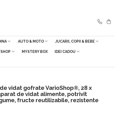
DINA
AUTO & MOTO
JUCARII, COPII & BEBE
TSHOP
MYSTERY BOX
IDEI CADOU
 de vidat gofrate VarioShop®, 28 x
parat de vidat alimente, potrivit
gume, fructe reutilizabile, rezistente