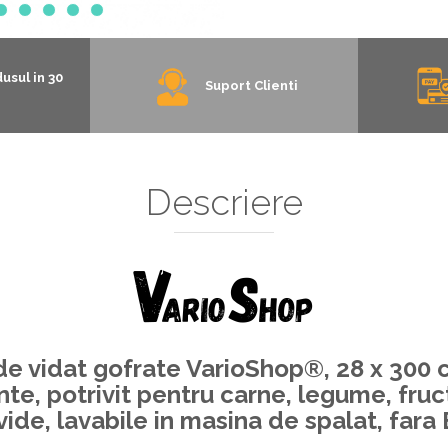
usul in 30
Suport Clienti
Descriere
e vidat gofrate VarioShop®, 28 x 300 
te, potrivit pentru carne, legume, fruct
vide, lavabile in masina de spalat, far