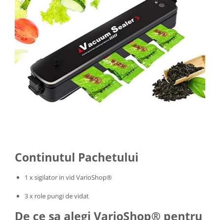
Continutul Pachetului
1 x sigilator in vid VarioShop®
3 x role pungi de vidat
De ce sa alegi VarioShop® pentru