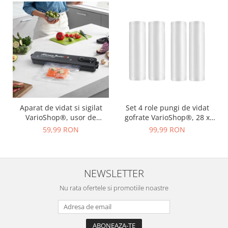
Aparat de vidat si sigilat
Set 4 role pungi de vidat
VarioShop®, usor de
gofrate VarioShop®, 28 x
utilizat, potrivit pentru
600 cm, pentru aparat de
59,99 RON
99,99 RON
carne, legume, fructe, 10
vidat alimente, potrivit
pungi pentru vidat si sigilat,
pentru carne, legume,
220V, 90W, Negru
fructe reutilizabile,
rezistente, sous vide,
NEWSLETTER
lavabile
Nu rata ofertele si promotiile noastre