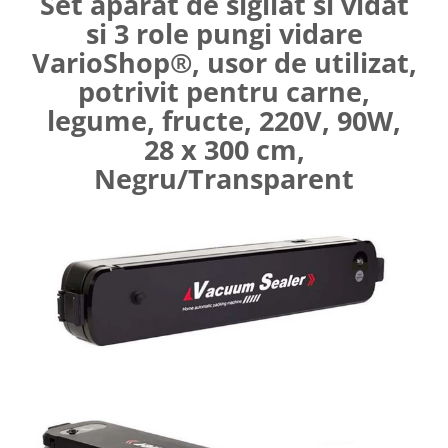
Set aparat de sigilat si vidat
Umerase pentru haine si suporturi
si 3 role pungi vidare
Curatenie, Organizare si
VarioShop®, usor de utilizat,
Depozitare
potrivit pentru carne,
Decoratiuni si petreceri
legume, fructe, 220V, 90W,
Accesorii decorative
28 x 300 cm,
Ceasuri decorative
Negru/Transparent
Crăciun 2025