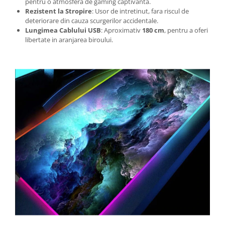
pentru o atmosfera de gaming captivanta.
Rezistent la Stropire
: Usor de intretinut, fara riscul de
deteriorare din cauza scurgerilor accidentale.
Lungimea Cablului USB
: Aproximativ
180 cm
, pentru a oferi
libertate in aranjarea biroului.