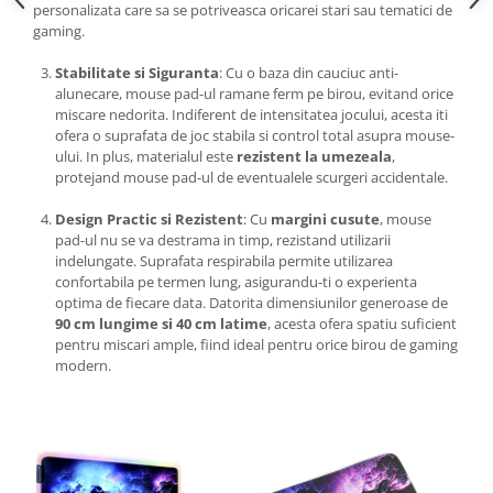
personalizata care sa se potriveasca oricarei stari sau tematici de
gaming.
Stabilitate si Siguranta
: Cu o baza din cauciuc anti-
alunecare, mouse pad-ul ramane ferm pe birou, evitand orice
miscare nedorita. Indiferent de intensitatea jocului, acesta iti
ofera o suprafata de joc stabila si control total asupra mouse-
ului. In plus, materialul este
rezistent la umezeala
,
protejand mouse pad-ul de eventualele scurgeri accidentale.
Design Practic si Rezistent
: Cu
margini cusute
, mouse
pad-ul nu se va destrama in timp, rezistand utilizarii
indelungate. Suprafata respirabila permite utilizarea
confortabila pe termen lung, asigurandu-ti o experienta
optima de fiecare data. Datorita dimensiunilor generoase de
90 cm lungime si 40 cm latime
, acesta ofera spatiu suficient
pentru miscari ample, fiind ideal pentru orice birou de gaming
modern.