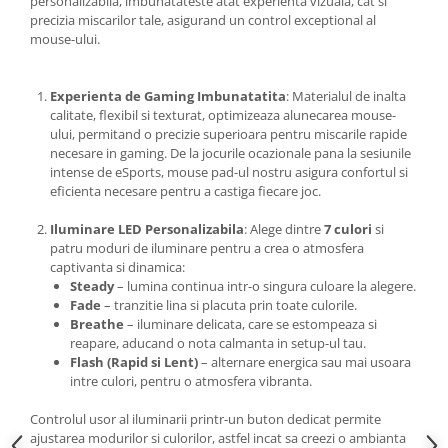
personalizabila, imbunatateste atat experienta vizuala, cat si
precizia miscarilor tale, asigurand un control exceptional al
mouse-ului.
Experienta de Gaming Imbunatatita
: Materialul de inalta
calitate, flexibil si texturat, optimizeaza alunecarea mouse-
ului, permitand o precizie superioara pentru miscarile rapide
necesare in gaming. De la jocurile ocazionale pana la sesiunile
intense de eSports, mouse pad-ul nostru asigura confortul si
eficienta necesare pentru a castiga fiecare joc.
Iluminare LED Personalizabila
: Alege dintre
7 culori
si
patru moduri de iluminare pentru a crea o atmosfera
captivanta si dinamica:
Steady
– lumina continua intr-o singura culoare la alegere.
Fade
– tranzitie lina si placuta prin toate culorile.
Breathe
– iluminare delicata, care se estompeaza si
reapare, aducand o nota calmanta in setup-ul tau.
Flash (Rapid si Lent)
– alternare energica sau mai usoara
intre culori, pentru o atmosfera vibranta.
Controlul usor al iluminarii printr-un buton dedicat permite
ajustarea modurilor si culorilor, astfel incat sa creezi o ambianta