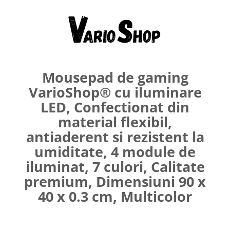
Umerase pentru haine si suporturi
Curatenie, Organizare si
Depozitare
Decoratiuni si petreceri
Accesorii decorative
Mousepad de gaming
Ceasuri decorative
VarioShop® cu iluminare
Crăciun 2025
LED, Confectionat din
material flexibil,
antiaderent si rezistent la
umiditate, 4 module de
iluminat, 7 culori, Calitate
premium, Dimensiuni 90 x
40 x 0.3 cm, Multicolor