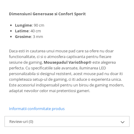
Dimensiuni Generoase si Confort Sporit
Lungime
: 90 cm
Latim
e
: 40 cm
Grosime
: 3 mm
Daca esti in cautarea unui mouse pad care sa ofere nu doar
functionalitate, ci si o atmosfera captivanta pentru fiecare
sesiune de gaming,
Mousepadul VarioShop®
este alegerea
perfecta. Cu specificatiile sale avansate, iluminarea LED
personalizabila si designul rezistent, acest mouse pad nu doar iti
completeaza setup-ul de gaming, ci iti aduce o experienta unica.
Este accesoriul indispensabil pentru un birou de gaming modern,
adaptat nevoilor celor mai pretentiosi gameri.
Informatii conformitate produs
Review-uri
(0)